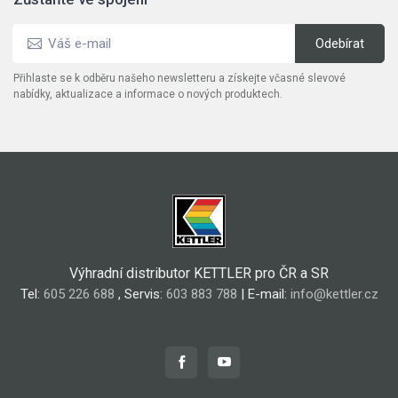
Přihlaste se k odběru našeho newsletteru a získejte včasné slevové
nabídky, aktualizace a informace o nových produktech.
Výhradní distributor KETTLER pro ČR a SR
Tel:
605 226 688
, Servis:
603 883 788
| E-mail:
info@kettler.cz