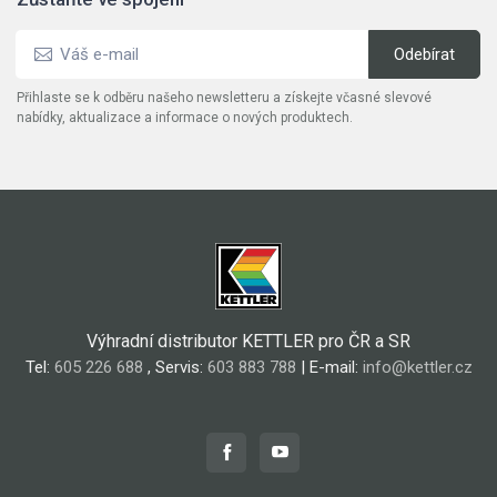
Přihlaste se k odběru našeho newsletteru a získejte včasné slevové
nabídky, aktualizace a informace o nových produktech.
Výhradní distributor KETTLER pro ČR a SR
Tel:
605 226 688
, Servis:
603 883 788
| E-mail:
info@kettler.cz