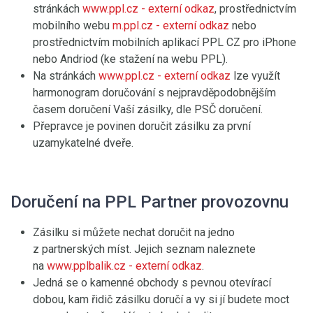
stránkách
www.ppl.cz
- externí odkaz
, prostřednictvím
mobilního webu
m.ppl.cz
- externí odkaz
nebo
prostřednictvím mobilních aplikací PPL CZ pro iPhone
nebo Andriod (ke stažení na webu PPL).
Na stránkách
www.ppl.cz
- externí odkaz
lze využít
harmonogram doručování s nejpravděpodobnějším
časem doručení Vaší zásilky, dle PSČ doručení.
Přepravce je povinen doručit zásilku za první
uzamykatelné dveře.
Doručení na PPL Partner provozovnu
Zásilku si můžete nechat doručit na jedno
z partnerských míst. Jejich seznam naleznete
na
www.pplbalik.cz
- externí odkaz
.
Jedná se o kamenné obchody s pevnou otevírací
dobou, kam řidič zásilku doručí a vy si jí budete moct