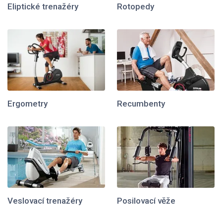
Eliptické trenažéry
Rotopedy
Ergometry
Recumbenty
Veslovací trenažéry
Posilovací věže