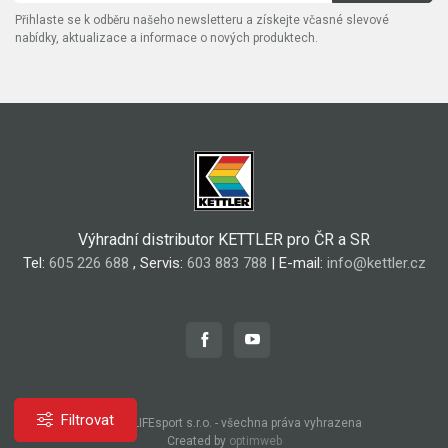
Přihlaste se k odběru našeho newsletteru a získejte včasné slevové
nabídky, aktualizace a informace o nových produktech.
Výhradní distributor KETTLER pro ČR a SR
Tel:
605 226 688
, Servis:
603 883 788
| E-mail:
info@kettler.cz
Filtrovat
© 2026, LIFEsport s.r.o. - všechna práva vyhrazena
Created by
optimweb