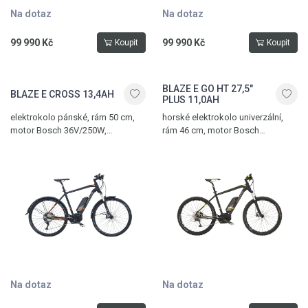
Na dotaz
Na dotaz
99 990 Kč
99 990 Kč
Koupit
Koupit
BLAZE E GO HT 27,5"
BLAZE E CROSS 13,4AH
PLUS 11,0AH
elektrokolo pánské, rám 50 cm,
horské elektrokolo univerzální,
motor Bosch 36V/250W,
rám 46 cm, motor Bosch
hydraulické kotoučové
36V/250W, hydraulické kotoučové
brzdy Magura, 11 převodů, max.
brzdy Magura M315, 9 převodů
dojezd 215 km
Na dotaz
Na dotaz