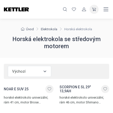
Úvod
Elektrokola
Horská elektrokola
Horská elektrokola se středovým
motorem
SCORPION E SL 29"
NOAR E SUV 25
13,9AH
horské elektrokolo univerzální,
horské elektrokolo univerzální,
rám 41 cm, motor Brose
rám 46 cm, motor Shimano
36V/250W, hydraulické kotoučové
36V/250W, hydraulické kotoučové
brzdy Magura, 11 převodů, zadní
brzdy Magura MT8, 11 převodů