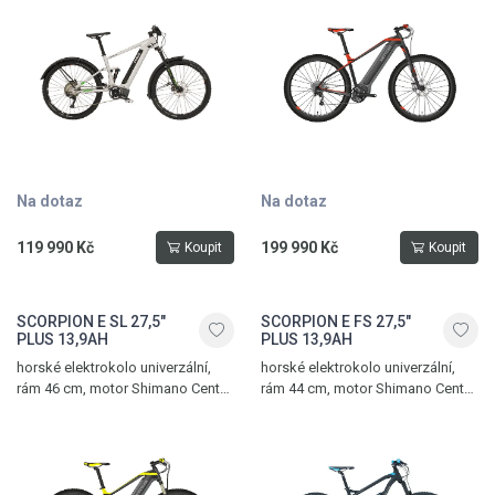
tlumič Rock Shox Monarch RT,
max. dojezd 220 km
Na dotaz
Na dotaz
119 990 Kč
199 990 Kč
Koupit
Koupit
SCORPION E SL 27,5"
SCORPION E FS 27,5"
PLUS 13,9AH
PLUS 13,9AH
horské elektrokolo univerzální,
horské elektrokolo univerzální,
rám 46 cm, motor Shimano Center
rám 44 cm, motor Shimano Center
E8000 36V/250W, kotoučové
E8000 36V/250W, hydraulické
brzdy Magura, 11 převodů
kotoučové brzdy Magura, zadní
tlumič Rock Shox Monarch RT, 11
převodů