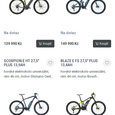
Na dotaz
Na dotaz
139 990 Kč
149 990 Kč
Koupit
Koupit
SCORPION E HT 27,5"
BLAZE E FS 27,5" PLUS
PLUS 13,9AH
13,4AH
horské elektrokolo univerzální,
horské elektrokolo univerzální,
rám 46 cm, motor Shimano Center
rám 44 cm, motor Bosch
E8000 36V/250W, hydraulické
36V/250W, hydraulické kotoučové
kotoučové brzdy Magura, 11
brzdy Magura, zadní tlumič Rock
převodů
Shox Monarch RT, 11 převodů,
max. dojezd 215 km