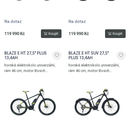
Na dotaz
Na dotaz
119 990 Kč
119 990 Kč
Koupit
Koupit
BLAZE E HT 27,5" PLUS
BLAZE E HT SUV 27,5"
13,4AH
PLUS 13,4AH
horské elektrokolo univerzální,
horské elektrokolo univerzální,
rám 46 cm, motor Bosch
rám 46 cm, motor Bosch
36V/250W, hydraulické kotoučové
36V/250W, hydraulické kotoučové
brzdy Magura, 11 převodů, max.
brzdy Magura, 11 převodů, max.
dojezd 215 km
dojezd 215 km