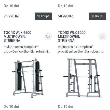
Do 10 dní
Do 10 dní
71 990 Kč
58 990 Kč
Koupit
Koupit
TOORX WLX 6500
TOORX WLX 6000
MULTIPOWER,
MULTIPOWER,
STŘÍBRNÁ
STŘÍBRNÁ
multipress na komplexní
multipress na komplexní
procvičení celého těla, robustní
procvičení celého těla, robustní
ocelová konstrukce, pojezd
ocelová konstrukce, pojezd
kuličková ložiska s lineárním
kuličková ložiska s lineárním
pouzdrem, nastavitelná výška
pouzdrem, nastavitelná výška
vedené osy, integrované
vedené osy, 6 odkládacích trnů na
protizávaží vyvažující váhu osy, 6
kotouče s vrtáním 50 mm, max.
odkládacích trnů na kotouče s
nosnost 200 kg, stříbrná
vrtáním 50 mm, max. nosnost 200
kg, hmotnost 288 kg, stříbrná
Do 10 dní
Do 10 dní