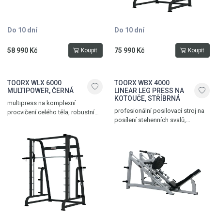
Do 10 dní
Do 10 dní
58 990 Kč
75 990 Kč
Koupit
Koupit
TOORX WLX 6000
TOORX WBX 4000
MULTIPOWER, ČERNÁ
LINEAR LEG PRESS NA
KOTOUČE, STŘÍBRNÁ
multipress na komplexní
profesionální posilovací stroj na
procvičení celého těla, robustní
posílení stehenních svalů,
ocelová konstrukce, pojezd
zesílená ocelová konstrukce, 4
kuličková ložiska s lineárním
nakládací trny, pro olympijské
pouzdrem, nastavitelná výška
kotouče s průměrem otvoru 50
vedené osy, 6 odkládacích trnů na
mm, polohovatelný sklon zádové
kotouče s vrtáním 50 mm, max.
opěrky ve 3 polohách, pojezd s
nosnost 200 kg, černá
ložisky, max. nosnost 500 kg