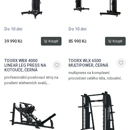
Do 10 dní
Do 10 dní
39 990 Kč
85 990 Kč
Koupit
Koupit
TOORX WBX 4000
TOORX WLX 6500
LINEAR LEG PRESS NA
MULTIPOWER, ČERNÁ
KOTOUČE, ČERNÁ
multipress na komplexní
profesionální posilovací stroj na
procvičení celého těla, robustní
posílení stehenních svalů,
ocelová konstrukce, pojezd
zesílená ocelová konstrukce, 4
kuličková ložiska s lineárním
nakládací trny, pro olympijské
pouzdrem, nastavitelná výška
kotouče s průměrem otvoru 50
vedené osy, integrované
mm, polohovatelný sklon zádové
protizávaží vyvažující váhu osy, 6
opěrky ve 3 polohách, pojezd s
odkládacích trnů na kotouče s
ložisky, max. nosnost 500 kg
vrtáním 50 mm, max. nosnost 200
kg, hmotnost 288 kg, černá