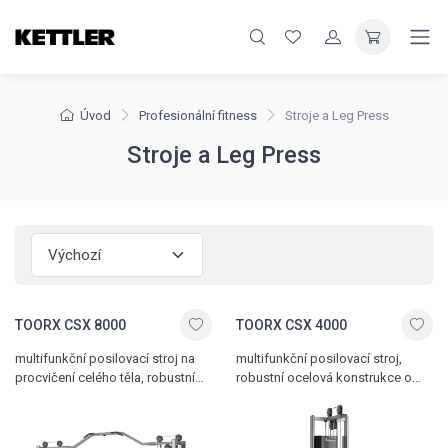
Úvod
Profesionální fitness
Stroje a Leg Press
Stroje a Leg Press
TOORX CSX 8000
TOORX CSX 4000
multifunkční posilovací stroj na
multifunkční posilovací stroj,
procvičení celého těla, robustní
robustní ocelová konstrukce o
ocelová konstrukce o tloušťce 3
tloušťce 3 mm, výškově
mm, výškově nastavitelné kladky,
nastavitelná kladka, kryté závaží
kryté závaží 2 x 100 kg, více
100 kg, kladka s ložisky, kvalitní