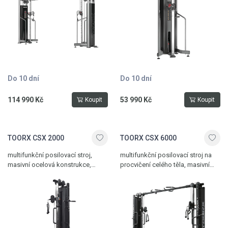
úchopová hrazda, kladky s
ocelová lanka, nosnost 120 kg,
ložisky, kvalitní ocelová lanka,
hmotnost 216 kg
nosnost 120 kg, hmotnost 421 kg
Do 10 dní
Do 10 dní
114 990 Kč
53 990 Kč
Koupit
Koupit
TOORX CSX 2000
TOORX CSX 6000
multifunkční posilovací stroj,
multifunkční posilovací stroj na
masivní ocelová konstrukce,
procvičení celého těla, masivní
výškově nastavitelná kladka, kryté
ocelová konstrukce, výškově
závaží 70 kg, kladka s ložisky,
nastavitelné kladky, kryté závaží 2
nosnost 150 kg, hmotnost 154 kg
x 70 kg, více úchopová hrazda,
kladky s ložisky, nosnost 150 kg,
hmotnost 324 kg