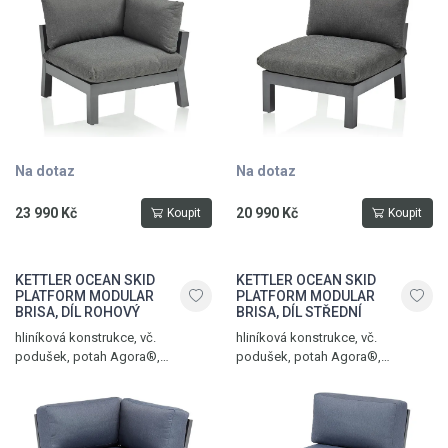
kg, antracit matt – grafit
kg, antracit matt – grafit
Na dotaz
Na dotaz
23 990 Kč
20 990 Kč
Koupit
Koupit
KETTLER OCEAN SKID
KETTLER OCEAN SKID
PLATFORM MODULAR
PLATFORM MODULAR
BRISA, DÍL ROHOVÝ
BRISA, DÍL STŘEDNÍ
hliníková konstrukce, vč.
hliníková konstrukce, vč.
podušek, potah Agora®,
podušek, potah Agora®,
nastavitelný sklon zádové opěrky,
hmotnost 23 kg, nosnost 150 kg,
hmotnost 17 kg, nosnost 150 kg,
antracit matte – brisa
antracit matte – brisa