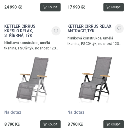
24 990 Kč
17 990 Kč
Koupit
Koupit
KETTLER CIRRUS
KETTLER CIRRUS RELAX,
KŘESLO RELAX,
ANTRACIT, TÝK
STŘÍBRNÁ, TÝK
hliníková konstrukce, umělá
hliníková konstrukce, umělá
tkanina, FSC® týk, nosnost 120
tkanina, FSC® týk, nosnost 120
kg, hmotnost 7 kg, antracit -
kg, hmotnost 7 kg, stříbrná -
antracitově šedá - týk
antracitově šedá - týk
Na dotaz
Na dotaz
8 790 Kč
8 790 Kč
Koupit
Koupit