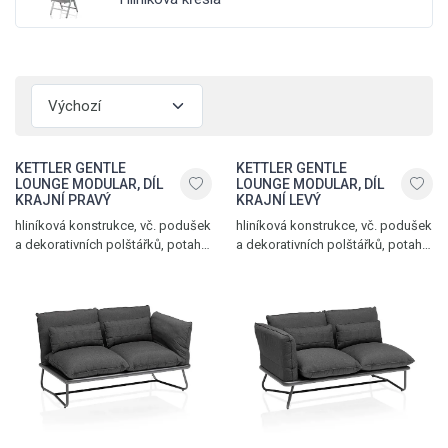
KETTLER GENTLE
KETTLER GENTLE
LOUNGE MODULAR, DÍL
LOUNGE MODULAR, DÍL
KRAJNÍ PRAVÝ
KRAJNÍ LEVÝ
hliníková konstrukce, vč. podušek
hliníková konstrukce, vč. podušek
a dekorativních polštářků, potah
a dekorativních polštářků, potah
Sunbrella®, hmotnost 27,8 kg,
Sunbrella®, hmotnost 27,8 kg,
nosnost 2 x 120 kg, antracit matt -
nosnost 2 x 120 kg, antracit matt -
sooty
sooty