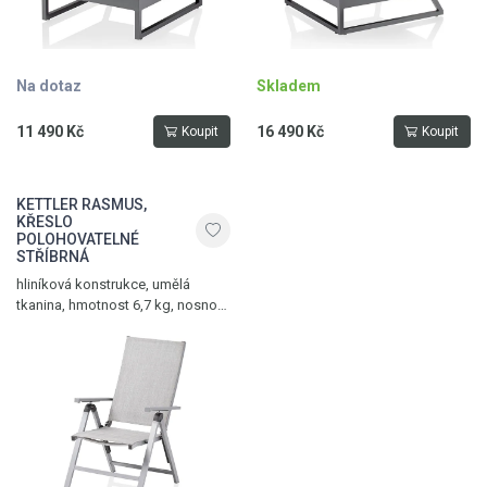
Na dotaz
Skladem
11 490 Kč
16 490 Kč
Koupit
Koupit
KETTLER RASMUS,
KŘESLO
POLOHOVATELNÉ
STŘÍBRNÁ
hliníková konstrukce, umělá
tkanina, hmotnost 6,7 kg, nosnost
120 kg, stříbrná – světle šedá