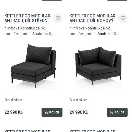
KETTLER EGO MODULAR
KETTLER EGO MODULAR
ANTRACIT, DÍL STŘEDNÍ
ANTRACIT, DÍL ROHOVÝ
hliníková konstrukce, vč.
hliníková konstrukce, vč.
podušek, potah Sunbrella®,
podušek, potah Sunbrella®,
hmotnost 15,5 kg, nosnost 120
hmotnost 22 kg, nosnost 120 kg,
kg, antracit - sooty
antracit - sooty
Na dotaz
Na dotaz
22 990 Kč
29 990 Kč
Koupit
Koupit