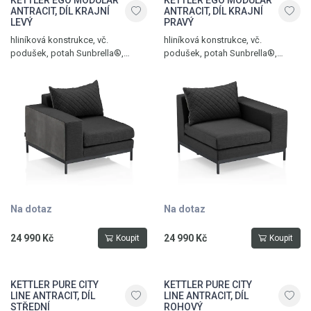
KETTLER EGO MODULAR
KETTLER EGO MODULAR
ANTRACIT, DÍL KRAJNÍ
ANTRACIT, DÍL KRAJNÍ
LEVÝ
PRAVÝ
hliníková konstrukce, vč.
hliníková konstrukce, vč.
podušek, potah Sunbrella®,
podušek, potah Sunbrella®,
hmotnost 32 kg, nosnost 120 kg,
hmotnost 32 kg, nosnost 120 kg,
antracit - sooty
antracit - sooty
Na dotaz
Na dotaz
24 990 Kč
24 990 Kč
Koupit
Koupit
KETTLER PURE CITY
KETTLER PURE CITY
LINE ANTRACIT, DÍL
LINE ANTRACIT, DÍL
STŘEDNÍ
ROHOVÝ