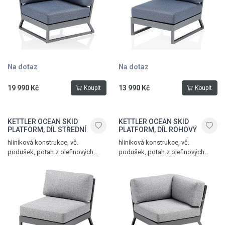
Na dotaz
Na dotaz
19 990 Kč
13 990 Kč
Koupit
Koupit
KETTLER OCEAN SKID
KETTLER OCEAN SKID
PLATFORM, DÍL STŘEDNÍ
PLATFORM, DÍL ROHOVÝ
hliníková konstrukce, vč.
hliníková konstrukce, vč.
podušek, potah z olefinových
podušek, potah z olefinových
vláken, hmotnost 23,2 kg,
vláken, nastavitelný sklon zádové
nosnost 150 kg, antracit – světle
opěrky, hmotnost 16,7 kg,
šedá melírovaná
nosnost 150 kg, antracit – světle
šedá melírovaná