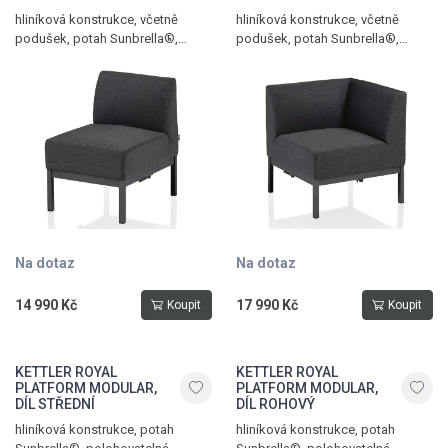
hliníková konstrukce, včetně
hliníková konstrukce, včetně
podušek, potah Sunbrella®,
podušek, potah Sunbrella®,
nosnost 150 kg, hmotnost 6 kg,
nosnost 150 kg, hmotnost 8 kg,
antracit - sooty
antracit - sooty
Na dotaz
Na dotaz
14 990 Kč
17 990 Kč
Koupit
Koupit
KETTLER ROYAL
KETTLER ROYAL
PLATFORM MODULAR,
PLATFORM MODULAR,
DÍL STŘEDNÍ
DÍL ROHOVÝ
hliníková konstrukce, potah
hliníková konstrukce, potah