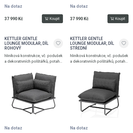
Na dotaz
Na dotaz
37 990 Kč
37 990 Kč
Koupit
Koupit
KETTLER GENTLE
KETTLER GENTLE
LOUNGE MODULAR, DÍL
LOUNGE MODULAR, DÍL
ROHOVÝ
STŘEDNÍ
hliníková konstrukce, vč. podušek
hliníková konstrukce, vč. podušek
a dekorativních polštářků, potah
a dekorativních polštářků, potah
Sunbrella®, hmotnost 18 kg,
Sunbrella®, hmotnost 12,7 kg,
nosnost 120 kg, antracit matt -
nosnost 120 kg, antracit matt -
sooty
sooty
Na dotaz
Na dotaz