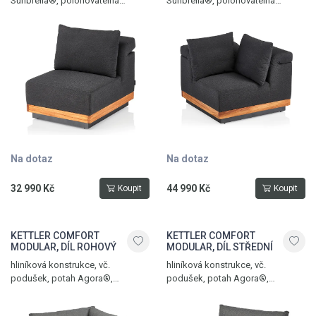
Sunbrella®, polohovatelná
Sunbrella®, polohovatelná
opěrka hlavy, hmotnost 27 kg,
opěrka hlavy, hmotnost 32 kg,
max. nosnost 120 kg, antracit –
max. nosnost 120 kg, antracit –
přírodní - sooty
přírodní - sooty
Na dotaz
Na dotaz
32 990 Kč
44 990 Kč
Koupit
Koupit
KETTLER COMFORT
KETTLER COMFORT
MODULAR, DÍL ROHOVÝ
MODULAR, DÍL STŘEDNÍ
hliníková konstrukce, vč.
hliníková konstrukce, vč.
podušek, potah Agora®,
podušek, potah Agora®,
polohovatelná sedací část,
polohovatelná sedací část,
hmotnost 26,5 kg, nosnost 120
hmotnost 21,5 kg, nosnost 120