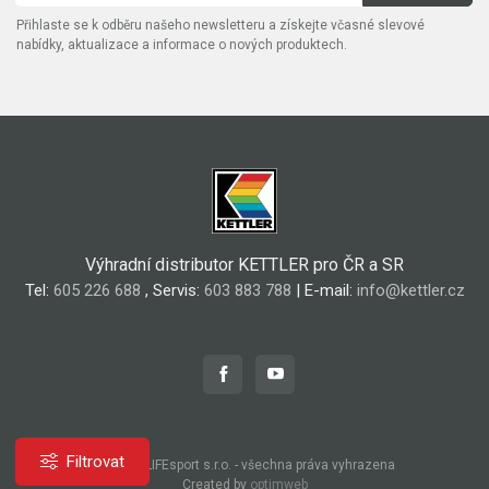
Přihlaste se k odběru našeho newsletteru a získejte včasné slevové
nabídky, aktualizace a informace o nových produktech.
Výhradní distributor KETTLER pro ČR a SR
Tel:
605 226 688
, Servis:
603 883 788
| E-mail:
info@kettler.cz
Filtrovat
© 2026, LIFEsport s.r.o. - všechna práva vyhrazena
Created by
optimweb