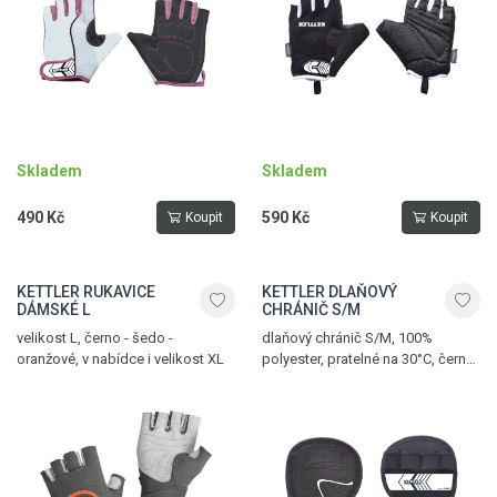
Skladem
Skladem
490 Kč
590 Kč
Koupit
Koupit
KETTLER RUKAVICE
KETTLER DLAŇOVÝ
DÁMSKÉ L
CHRÁNIČ S/M
velikost L, černo - šedo -
dlaňový chránič S/M, 100%
oranžové, v nabídce i velikost XL
polyester, pratelné na 30°C, černá,
v nabídce i velikost L/XL