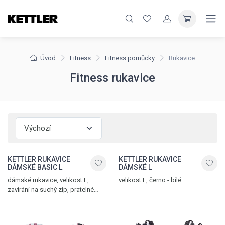
Úvod
Fitness
Fitness pomůcky
Rukavice
Fitness rukavice
KETTLER RUKAVICE
KETTLER RUKAVICE
DÁMSKÉ BASIC L
DÁMSKÉ L
dámské rukavice, velikost L,
velikost L, černo - bílé
zavírání na suchý zip, pratelné
na 30°C, burgundy – bílá