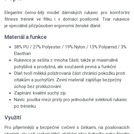
Elegantní černo-bílý model dámských rukavic pro komfortní
fitness trénink ve fitku i v domácí posilovně. Tvar rukavice
je speciálně přizpůsoben ergonomii ženské dlaně.
Materiál a funkce
38% PU / 27% Polyester / 19% Nylon / 13% Polyamid / 3%
Elasthan
Rukavice je sešita z mnoha částí, takže je maximálně
pohyblivá a prodyšná, ale současně pevná a funkční.
Dlaň tvoří měkká polstrovaná část chránící pokožku proti
otlakům a puchýřům. Zevní materiál zajišťuje bezpečný
úchop bez prokluzování.
Zapínání: kvalitní suchý zip.
Navíc: poutka mezi prsty pro jednoduché svléknutí rukavic
po tréninku
Využití
Pro příjemnější a bezpečné cvičení s činkami, na posilovacích