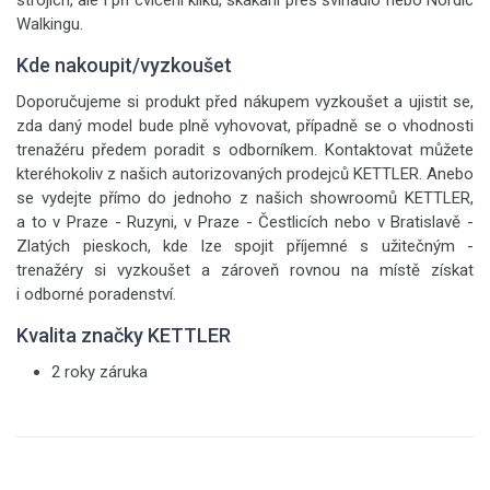
strojích, ale i při cvičení kliků, skákání přes švihadlo nebo Nordic
Walkingu.
Kde nakoupit/vyzkoušet
Doporučujeme si produkt před nákupem vyzkoušet a ujistit se,
zda daný model bude plně vyhovovat, případně se o vhodnosti
trenažéru předem poradit s odborníkem. Kontaktovat můžete
kteréhokoliv z našich autorizovaných prodejců KETTLER. Anebo
se vydejte přímo do jednoho z našich showroomů KETTLER,
a to v Praze - Ruzyni, v Praze - Čestlicích nebo v Bratislavě -
Zlatých pieskoch, kde lze spojit příjemné s užitečným -
trenažéry si vyzkoušet a zároveň rovnou na místě získat
i odborné poradenství.
Kvalita značky KETTLER
2 roky záruka