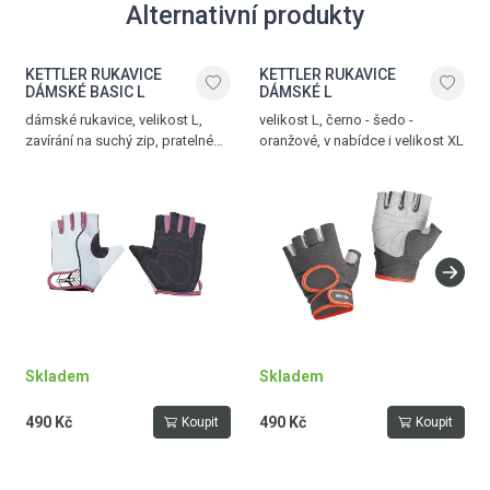
Alternativní produkty
KETTLER RUKAVICE
KETTLER RUKAVICE
DÁMSKÉ BASIC L
DÁMSKÉ L
dámské rukavice, velikost L,
velikost L, černo - šedo -
zavírání na suchý zip, pratelné
oranžové, v nabídce i velikost XL
na 30°C, burgundy – bílá
Skladem
Skladem
490 Kč
490 Kč
Koupit
Koupit