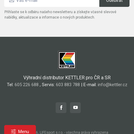
Přihlaste se k odběru našeho newsletteru a získejte včasné slevové
nabídky, aktualizace a informace o nových produktech.
Výhradní distributor KETTLER pro ČR a SR
Tel:
605 226 688
, Servis:
603 883 788
| E-mail:
info@kettler.cz
Menu
© 2026, LIFEsport s.r.o. - všechna práva vyhrazena