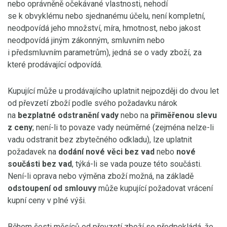
nebo oprávněně očekávané vlastnosti, nehodí
se k obvyklému nebo sjednanému účelu, není kompletní,
neodpovídá jeho množství, míra, hmotnost, nebo jakost
neodpovídá jiným zákonným, smluvním nebo
i předsmluvním parametrům), jedná se o vady zboží, za
které prodávající odpovídá.
Kupující může u prodávajícího uplatnit nejpozději do dvou let
od převzetí zboží podle svého požadavku nárok
na
bezplatné odstranění vady
nebo na
přiměřenou slevu
z ceny
; není-li to povaze vady neúměrné (zejména nelze-li
vadu odstranit bez zbytečného odkladu), lze uplatnit
požadavek na
dodání nové věci bez vad
nebo
nové
součásti bez vad
, týká-li se vada pouze této součásti.
Není-li oprava nebo výměna zboží možná, na základě
odstoupení od smlouvy
může kupující požadovat vrácení
kupní ceny v plné výši.
Během šesti měsíců od převzetí zboží se předpokládá, že