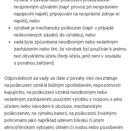
nesprávným užíváním (např. provoz při nesprávném
napájecím napětí, připojování na nesprávné zdroje el.
napětí), nebo
výrobek je mechanicky poškozen (např. v případě
nedovolených zásahů do výrobku), nebo
vada byla způsobena neodborným nebo nešetrným
zacházením nebo tím, že výrobek byl používán k jinému
než obvyklému účelu (tedy účelu, jenž není v souladu
s povahou zařízení).
Odpovědnost za vady se dále z povahy věci nevztahuje
na poškození vzniklá běžným opotřebením, nepozorností
kupujícího, na poškození vzniklá neodborným nebo
nešetrným zacházením, použitím výrobku v rozporu s jeho
účelem nebo návodem k obsluze, mechanickým
poškozením, na výměnu baterií, na poškození živelnými
pohromami jako například úderem blesku či jiným
atmosférickým výbojem, ohněm či vodou nebo působením