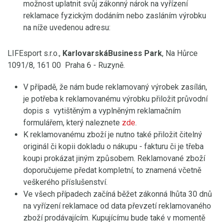
možnost uplatnit svůj zákonný nárok na vyřízení
reklamace fyzickým dodáním nebo zasláním výrobku
na níže uvedenou adresu:
LIFEsport s.r.o.,
KarlovarskáBusiness Park
, Na Hůrce
1091/8, 161 00 Praha 6 - Ruzyně.
V případě, že nám bude reklamovaný výrobek zasílán,
je potřeba k reklamovanému výrobku přiložit průvodní
dopis s vytištěným a vyplněným reklamačním
formulářem, který naleznete
zde
.
K reklamovanému zboží je nutno také přiložit čitelný
originál či kopii dokladu o nákupu - fakturu či je třeba
koupi prokázat jiným způsobem. Reklamované zboží
doporučujeme předat kompletní, to znamená včetně
veškerého příslušenství.
Ve všech případech začíná běžet zákonná lhůta 30 dnů
na vyřízení reklamace od data převzetí reklamovaného
zboží prodávajícím. Kupujícímu bude také v momentě