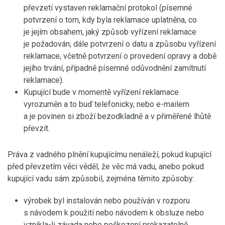
převzetí vystaven reklamační protokol (písemné
potvrzení o tom, kdy byla reklamace uplatněna, co
je jejím obsahem, jaký způsob vyřízení reklamace
je požadován; dále potvrzení o datu a způsobu vyřízení
reklamace, včetně potvrzení o provedení opravy a době
jejího trvání, případně písemné odůvodnění zamítnutí
reklamace).
Kupující bude v momentě vyřízení reklamace
vyrozuměn a to buď telefonicky, nebo e-mailem
a je povinen si zboží bezodkladně a v přiměřené lhůtě
převzít.
Práva z vadného plnění kupujícímu nenáleží, pokud kupující
před převzetím věci věděl, že věc má vadu, anebo pokud
kupující vadu sám způsobil, zejména těmito způsoby:
výrobek byl instalován nebo používán v rozporu
s návodem k použití nebo návodem k obsluze nebo
vznikla-li závada nebo poškození prokazatelně