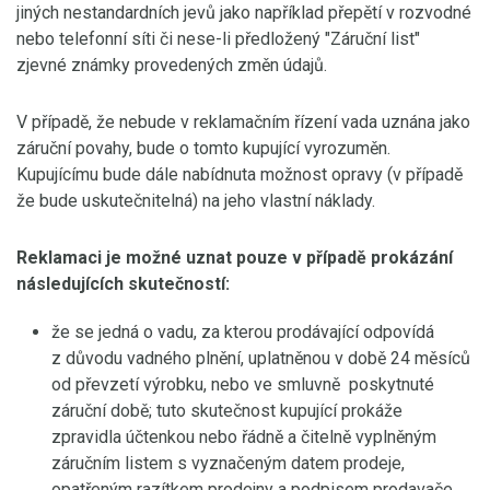
jiných nestandardních jevů jako například přepětí v rozvodné
nebo telefonní síti či nese-li předložený "Záruční list"
zjevné známky provedených změn údajů.
V případě, že nebude v reklamačním řízení vada uznána jako
záruční povahy, bude o tomto kupující vyrozuměn.
Kupujícímu bude dále nabídnuta možnost opravy (v případě
že bude uskutečnitelná) na jeho vlastní náklady.
Reklamaci je možné uznat pouze v případě prokázání
následujících skutečností:
že se jedná o vadu, za kterou prodávající odpovídá
z důvodu vadného plnění, uplatněnou v době 24 měsíců
od převzetí výrobku, nebo ve smluvně poskytnuté
záruční době; tuto skutečnost kupující prokáže
zpravidla účtenkou nebo řádně a čitelně vyplněným
záručním listem s vyznačeným datem prodeje,
opatřeným razítkem prodejny a podpisem prodavače