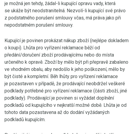
je možná jen tehdy, žádal-li kupující opravu vady, která
se ukáže být neodstranitelná. Nezvolí-li kupující své právo
z podstatného porušení smlouvy včas, má práva jako při
nepodstatném porušení smlouvy.
Kupující je povinen prokázat nákup zboží (nejlépe dokladem
o koupi). Lhůta pro vyřízení reklamace běží od
předání/doručení zboží prodávajícímu nebo do místa
určeného k opravě. Zboží by mělo být při přepravě zabaleno
ve vhodném obalu, aby nedošlo k jeho poškození, mělo by
být čisté a kompletní. Běh lhůty pro vyřízení reklamace
je pozastaven v případě, že prodávající neobdržel veškeré
podklady potřebné pro vyřízení reklamace (části zboží, jiné
podklady). Prodávající je povinen si vyžádat doplnění
podkladů od kupujícího v nejkratší možné době. Lhůta je od
tohoto data pozastavena až do dodání vyžádaných
podkladů kupujícím.