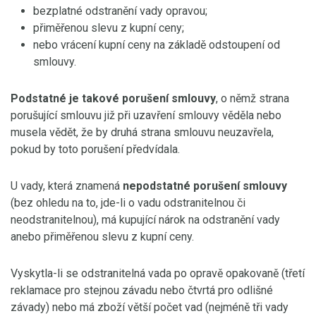
bezplatné odstranění vady opravou;
přiměřenou slevu z kupní ceny;
nebo vrácení kupní ceny na základě odstoupení od
smlouvy.
Podstatné je takové porušení smlouvy
, o němž strana
porušující smlouvu již při uzavření smlouvy věděla nebo
musela vědět, že by druhá strana smlouvu neuzavřela,
pokud by toto porušení předvídala.
U vady, která znamená
nepodstatné porušení smlouvy
(bez ohledu na to, jde-li o vadu odstranitelnou či
neodstranitelnou), má kupující nárok na odstranění vady
anebo přiměřenou slevu z kupní ceny.
Vyskytla-li se odstranitelná vada po opravě opakovaně (třetí
reklamace pro stejnou závadu nebo čtvrtá pro odlišné
závady) nebo má zboží větší počet vad (nejméně tři vady