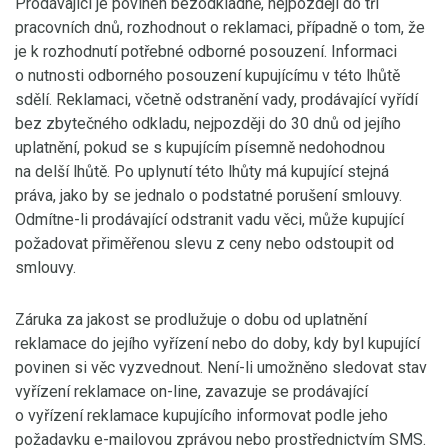
Prodávající je povinen bezodkladně, nejpozději do tří
pracovních dnů, rozhodnout o reklamaci, případně o tom, že
je k rozhodnutí potřebné odborné posouzení. Informaci
o nutnosti odborného posouzení kupujícímu v této lhůtě
sdělí. Reklamaci, včetně odstranění vady, prodávající vyřídí
bez zbytečného odkladu, nejpozději do 30 dnů od jejího
uplatnění, pokud se s kupujícím písemně nedohodnou
na delší lhůtě. Po uplynutí této lhůty má kupující stejná
práva, jako by se jednalo o podstatné porušení smlouvy.
Odmítne-li prodávající odstranit vadu věci, může kupující
požadovat přiměřenou slevu z ceny nebo odstoupit od
smlouvy.
Záruka za jakost se prodlužuje o dobu od uplatnění
reklamace do jejího vyřízení nebo do doby, kdy byl kupující
povinen si věc vyzvednout. Není-li umožněno sledovat stav
vyřízení reklamace on-line, zavazuje se prodávající
o vyřízení reklamace kupujícího informovat podle jeho
požadavku e-mailovou zprávou nebo prostřednictvím SMS.