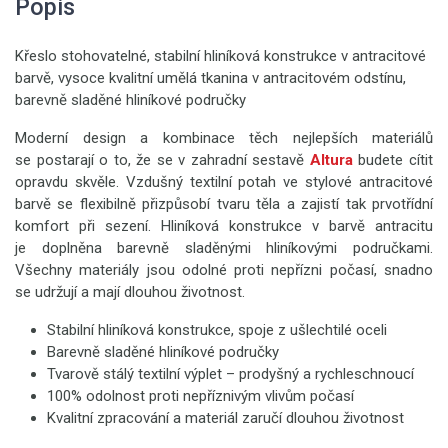
Popis
Křeslo stohovatelné, stabilní hliníková konstrukce v antracitové
barvě
, vysoce kvalitní umělá tkanina v antracitovém odstínu,
barevně sladěné hliníkové područky
Moderní design a kombinace těch nejlepších materiálů
se postarají o to, že se v zahradní sestavě
Altura
budete cítit
opravdu skvěle. Vzdušný textilní potah ve stylové antracitové
barvě se flexibilně přizpůsobí tvaru těla a zajistí tak prvotřídní
komfort při sezení. Hliníková konstrukce v barvě antracitu
je doplněna barevně sladěnými hliníkovými područkami.
Všechny materiály jsou odolné proti nepřízni počasí, snadno
se udržují a mají dlouhou životnost.
Stabilní hliníková konstrukce, spoje z ušlechtilé oceli
Barevně sladěné hliníkové područky
Tvarově stálý textilní výplet – prodyšný a rychleschnoucí
100% odolnost proti nepříznivým vlivům počasí
Kvalitní zpracování a materiál zaručí dlouhou životnost