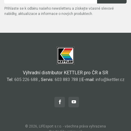
Přihlaste se k odběru našeho newsletteru a získejte včasné slevové
nabídky, aktualizace a informace o nových produktech.
Výhradní distributor KETTLER pro ČR a SR
Tel:
605 226 688
, Servis:
603 883 788
| E-mail:
info@kettler.cz
© 2026, LIFEsport s.r.o. - všechna práva vyhrazena