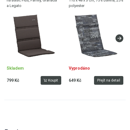
na Basic Plus, Family, Granada
110 x 48 x 3 cm, 75% bavlna, 25%
a Legato
polyester
Skladem
Vyprodáno
799 Kč
649 Kč
Koupit
Přejít na detail