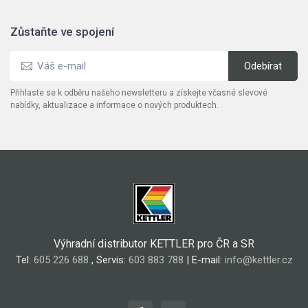
Zůstaňte ve spojení
Přihlaste se k odběru našeho newsletteru a získejte včasné slevové
nabídky, aktualizace a informace o nových produktech.
Výhradní distributor KETTLER pro ČR a SR
Tel:
605 226 688
, Servis:
603 883 788
| E-mail:
info@kettler.cz