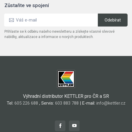
Zůstaňte ve spojení
Přihlaste se k odběru našeho newsletteru a získejte včasné slevové
nabídky, aktualizace a informace o nových produktech.
Výhradní distributor KETTLER pro ČR a SR
Tel:
605 226 688
, Servis:
603 883 788
| E-mail:
info@kettler.cz