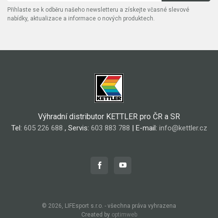
Přihlaste se k odběru našeho newsletteru a získejte včasné slevové
nabídky, aktualizace a informace o nových produktech.
Výhradní distributor KETTLER pro ČR a SR
Tel:
605 226 688
, Servis:
603 883 788
| E-mail:
info@kettler.cz
© 2026, LIFEsport s.r.o. - všechna práva vyhrazena
Created by
optimweb