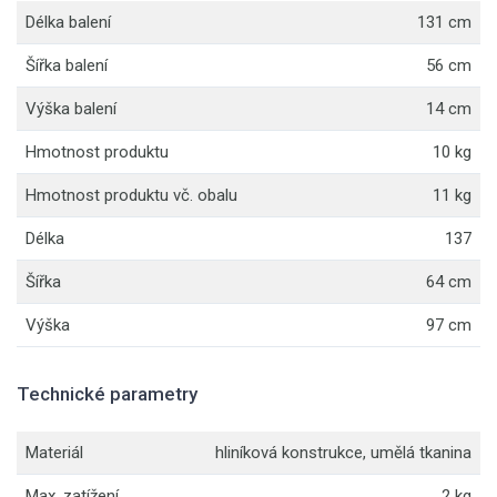
Délka balení
131 cm
Šířka balení
56 cm
Výška balení
14 cm
Hmotnost produktu
10 kg
Hmotnost produktu vč. obalu
11 kg
Délka
137
Šířka
64 cm
Výška
97 cm
Technické parametry
Materiál
hliníková konstrukce, umělá tkanina
Max. zatížení
2 kg