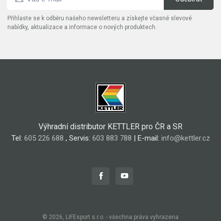
Přihlaste se k odběru našeho newsletteru a získejte včasné slevové
nabídky, aktualizace a informace o nových produktech.
Výhradní distributor KETTLER pro ČR a SR
Tel:
605 226 688
, Servis:
603 883 788
| E-mail:
info@kettler.cz
© 2026, LIFEsport s.r.o. - všechna práva vyhrazena