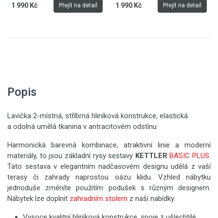
1 990 Kč
1 990 Kč
Přejít na detail
Přejít na detail
Popis
Lavička 2-místná, stříbrná hliníková konstrukce, elastická
a odolná umělá tkanina v antracitovém odstínu
Harmonická barevná kombinace, atraktivní linie a moderní
materiály, to jsou základní rysy sestavy
KETTLER
BASIC PLUS
.
Tato sestava v elegantním nadčasovém designu udělá z vaší
terasy či zahrady naprostou oázu klidu. Vzhled nábytku
jednoduše změníte použitím podušek s různým designem.
Nábytek lze doplnit
zahradním stolem
z naší nabídky.
Vysoce kvalitní hliníková konstrukce, spoje z ušlechtilé