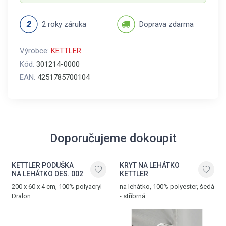
2 roky záruka
Doprava zdarma
Výrobce:
KETTLER
Kód:
301214-0000
EAN:
4251785700104
Doporučujeme dokoupit
KETTLER PODUŠKA
KRYT NA LEHÁTKO
NA LEHÁTKO DES. 002
KETTLER
200 x 60 x 4 cm, 100% polyacryl
na lehátko, 100% polyester, šedá
Dralon
- stříbrná