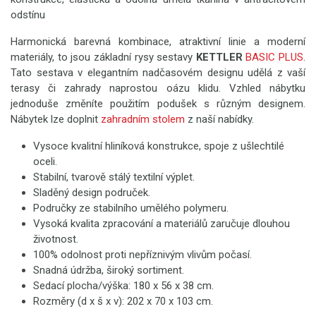
odstínu
Harmonická barevná kombinace, atraktivní linie a moderní
materiály, to jsou základní rysy sestavy
KETTLER
BASIC PLUS
.
Tato sestava v elegantním nadčasovém designu udělá z vaší
terasy či zahrady naprostou oázu klidu. Vzhled nábytku
jednoduše změníte použitím podušek s různým designem.
Nábytek lze doplnit
zahradním stolem
z naší nabídky.
Vysoce kvalitní hliníková konstrukce, spoje z ušlechtilé
oceli.
Stabilní, tvarově stálý textilní výplet.
Sladěný design područek.
Područky ze stabilního umělého polymeru.
Vysoká kvalita zpracování a materiálů zaručuje dlouhou
životnost.
100% odolnost proti nepříznivým vlivům počasí.
Snadná údržba, široký sortiment.
Sedací plocha/výška: 180 x 56 x 38 cm.
Rozměry (d x š x v): 202 x 70 x 103 cm.