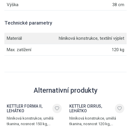
Výška
38 cm
Technické parametry
Materiál
hliníková konstrukce, textilní výplet
Max. zatížení
120 kg
Alternativní produkty
KETTLER FORMA II,
KETTLER CIRRUS,
LEHÁTKO
LEHÁTKO
hliníková konstrukce, umělá
hliníková konstrukce, umělá
tkanina, nosnost 150 kg,
tkanina, nosnost 120 kg,
hmotnost 12,5 kg, stříbrná -
hmotnost 16 kg, stříbrná -