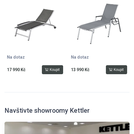
grafit
antracitově šedá
Na dotaz
Na dotaz
17 990 Kč
13 990 Kč
Koupit
Koupit
Navštivte showroomy Kettler