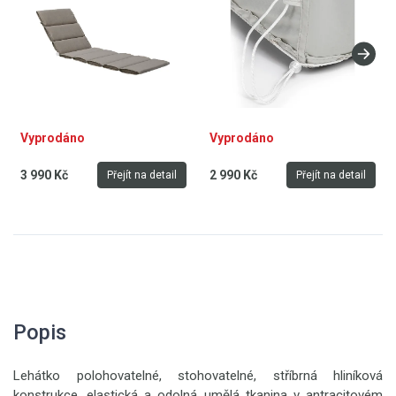
Vyprodáno
Vyprodáno
3 990 Kč
2 990 Kč
Přejít na detail
Přejít na detail
Popis
Lehátko polohovatelné, stohovatelné, stříbrná hliníková
konstrukce, elastická a odolná umělá tkanina v antracitovém