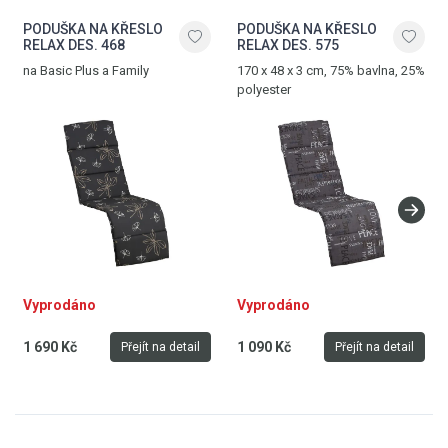
PODUŠKA NA KŘESLO
PODUŠKA NA KŘESLO
RELAX DES. 468
RELAX DES. 575
na Basic Plus a Family
170 x 48 x 3 cm, 75% bavlna, 25%
polyester
Vyprodáno
Vyprodáno
1 690 Kč
1 090 Kč
Přejít na detail
Přejít na detail