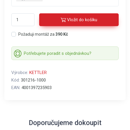
Vložit do košíku
Požaduji montáž za
390 Kč
Potřebujete poradit s objednávkou?
Výrobce:
KETTLER
Kód:
301216-1000
EAN:
4001397235903
Doporučujeme dokoupit