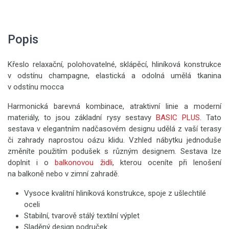
Popis
Křeslo relaxační, polohovatelné, sklápěcí, hliníková konstrukce
v odstínu champagne, elastická a odolná umělá tkanina
v odstínu mocca
Harmonická barevná kombinace, atraktivní linie a moderní
materiály, to jsou základní rysy sestavy
BASIC PLUS
. Tato
sestava v elegantním nadčasovém designu udělá z vaší terasy
či zahrady naprostou oázu klidu. Vzhled nábytku jednoduše
změníte použitím podušek s různým designem. Sestava lze
doplnit i o
balkonovou židli
, kterou oceníte při lenošení
na balkoně nebo v zimní zahradě.
Vysoce kvalitní hliníková konstrukce, spoje z ušlechtilé
oceli
Stabilní, tvarově stálý textilní výplet
Sladěný design područek