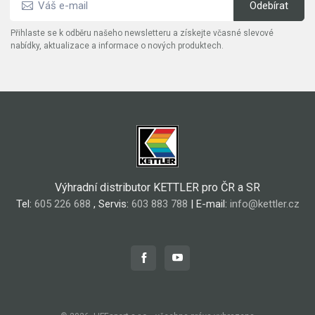
Přihlaste se k odběru našeho newsletteru a získejte včasné slevové
nabídky, aktualizace a informace o nových produktech.
Výhradní distributor KETTLER pro ČR a SR
Tel:
605 226 688
, Servis:
603 883 788
| E-mail:
info@kettler.cz