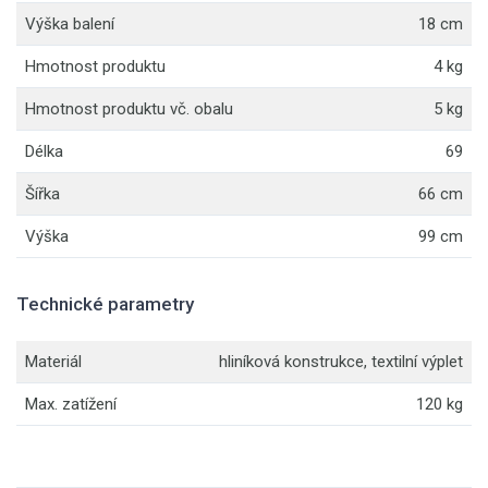
Výška balení
18 cm
Hmotnost produktu
4 kg
Hmotnost produktu vč. obalu
5 kg
Délka
69
Šířka
66 cm
Výška
99 cm
Technické parametry
Materiál
hliníková konstrukce, textilní výplet
Max. zatížení
120 kg