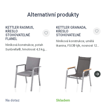
Alternativní produkty
KETTLER RASMUS,
KETTLER GRANADA,
KŘESLO
KŘESLO
STOHOVATELNÉ
STOHOVATELNÉ
FLANEL
hliníková konstrukce, umělá
hliníková konstrukce, potah
tkanina, FSC® týk, nosnost 120
Sunbrella®, hmotnost 4,5 kg,
kg, hmotnost 4,5 kg, stříbrná -
nosnost 150 kg, stříbrná - flanel
antracit
Na dotaz
Skladem