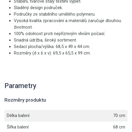
Stabilní, tvarově stálý textilní výplet.
Sladěný design područek.
Područky ze stabilního umělého polymeru.
Vysoká kvalita zpracování a materiálů zaručuje dlouhou
životnost.
100% odolnost proti nepříznivým vlivům počasí.
Snadná údržba, široký sortiment.
Sedací plocha/výška: 68,5 x 49 x 44 cm.
Rozměry (d x š x v): 69,5 x 65,5 x 99 cm.
Parametry
Rozměry produktu
Délka balení
70 cm
Šířka balení
68 cm