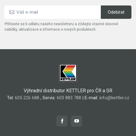
Přihlaste se k odběru našeho newsletteru a získejte včasné slevové
nabídky, aktualizace a informace o nových produktech.
Výhradní distributor KETTLER pro ČR a SR
Tel:
605 226 688
, Servis:
603 883 788
| E-mail:
info@kettler.cz