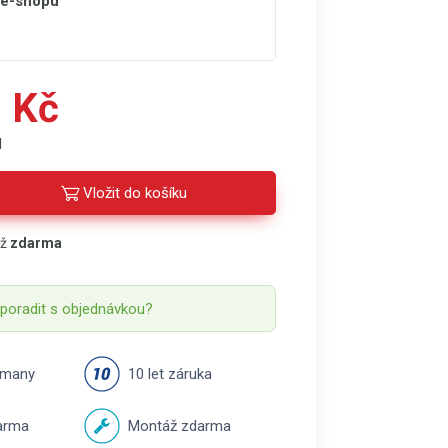
 e-shopu
 Kč
H
Vložit do košíku
áž
zdarma
 poradit s objednávkou?
rmany
10 let záruka
arma
Montáž zdarma