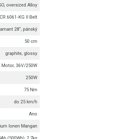
O, oversized Alloy
ICR 6061-KG II Belt
iamant 28'', pánský
50 cm
graphite, glossy
 Motor, 36V/250W
250W
75 Nm
do 25 km/h
Ano
hium Ionen Mangan
4Ah (500Wh), 2,7kg