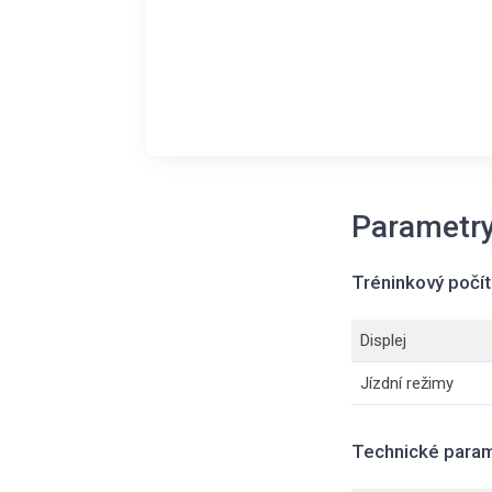
Parametr
Tréninkový počí
Displej
Jízdní režimy
Technické para