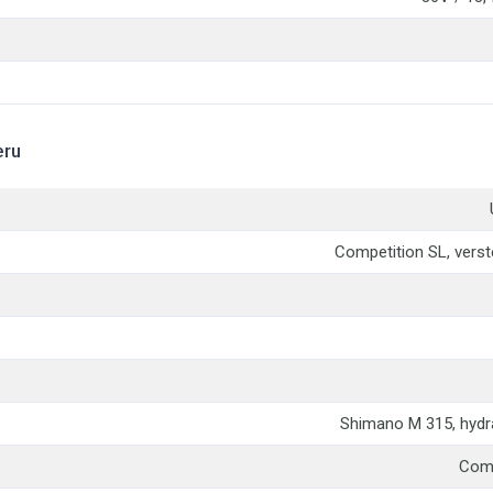
eru
Competition SL, verste
Shimano M 315, hydr
Comp