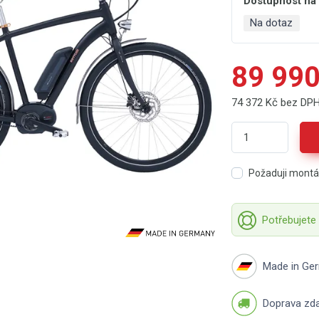
Dostupnost na
Na dotaz
89 990
74 372 Kč bez DP
Požaduji mont
Potřebujete
Made in Ge
Doprava zd