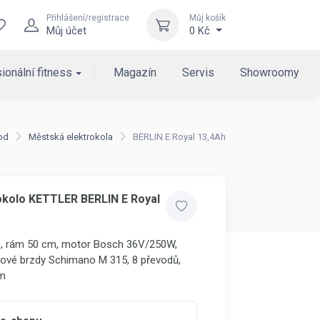
Přihlášení/registrace
Můj košík
Můj účet
0 Kč
ionální fitness
Magazín
Servis
Showroomy
od
Městská elektrokola
BERLIN E Royal 13,4Ah
okolo KETTLER BERLIN E Royal
é, rám 50 cm, motor Bosch 36V/250W,
čové brzdy Schimano M 315, 8 převodů,
km