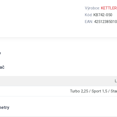
Výrobce:
KETTLER
Kód:
KB742-050
EAN:
42512385010
y
tač
L
Turbo 2,25 / Sport 1,5 / Sta
metry