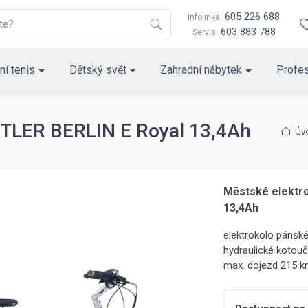
605 226 688
Infolinka:
603 883 788
Servis:
ní tenis
Dětský svět
Zahradní nábytek
Profes
TTLER BERLIN E Royal 13,4Ah
Úv
Městské elektr
13,4Ah
elektrokolo pánsk
hydraulické kotou
max. dojezd 215 