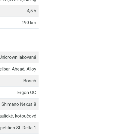
4,5 h
190 km
Unicrown lakovaná
llbar, Ahead, Alloy
Bosch
Ergon GC
Shimano Nexus 8
aulické, kotoučové
etition SL Delta 1