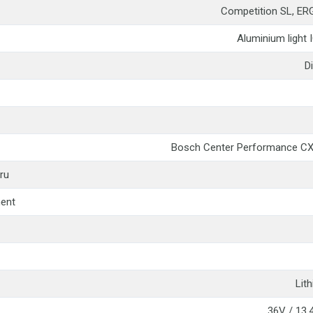
Competition SL, ERG
Aluminium light 
D
Bosch Center Performance CX
ru
ment
Lit
36V / 13,