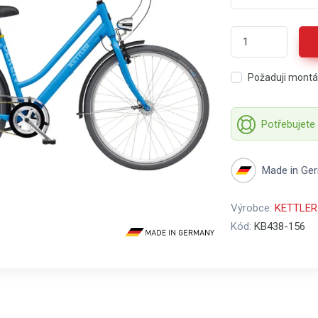
Požaduji mont
Potřebujete
Made in Ge
Výrobce:
KETTLER
Kód:
KB438-156