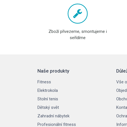
Zboží přivezeme, smontujeme i
seřídíme
Naše produkty
Důle
Fitness
Vše o
Elektrokola
Objed
Stolní tenis
Obcho
Dětský svět
Konta
Zahradní nábytek
Ochra
Profesionální fitness
Infor