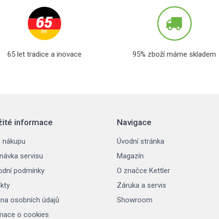
65 let tradice a inovace
95% zboží máme skladem
žité informace
Navigace
 nákupu
Úvodní stránka
návka servisu
Magazín
dní podmínky
O značce Kettler
kty
Záruka a servis
na osobních údajů
Showroom
mace o cookies