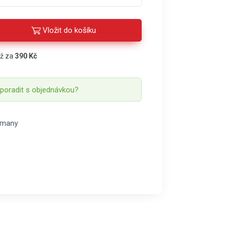
Vložit do košíku
áž za
390 Kč
 poradit s objednávkou?
rmany