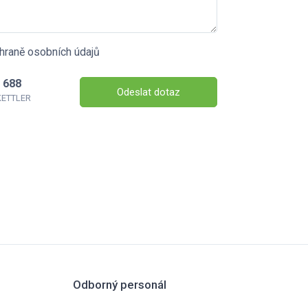
hraně osobních údajů
 688
Odeslat dotaz
 KETTLER
Odborný personál