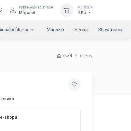
Přihlášení/registrace
Můj košík
Můj účet
0 Kč
ionální fitness
Magazín
Servis
Showroomy
Úvod
BERLIN
, modrá
 e-shopu