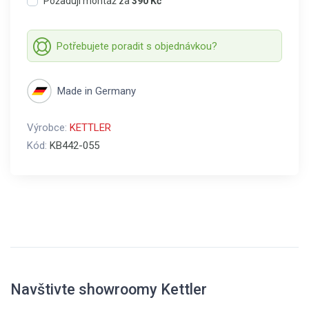
Požaduji montáž za
390 Kč
Potřebujete poradit s objednávkou?
Made in Germany
Výrobce:
KETTLER
Kód:
KB442-055
Navštivte showroomy Kettler