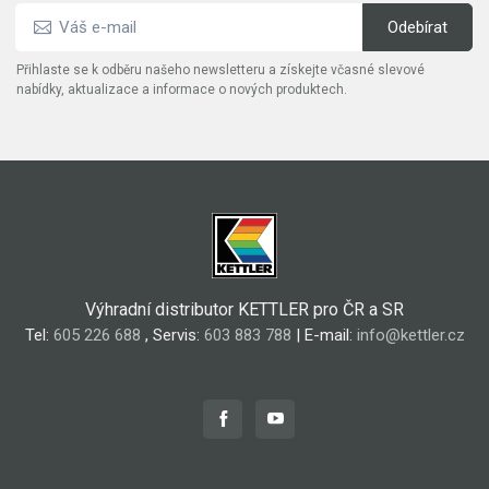
Přihlaste se k odběru našeho newsletteru a získejte včasné slevové
nabídky, aktualizace a informace o nových produktech.
Výhradní distributor KETTLER pro ČR a SR
Tel:
605 226 688
, Servis:
603 883 788
| E-mail:
info@kettler.cz