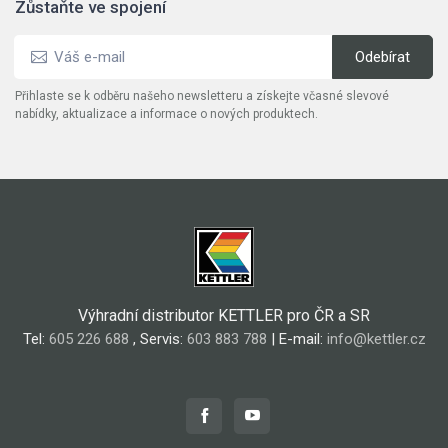
Zůstaňte ve spojení
Přihlaste se k odběru našeho newsletteru a získejte včasné slevové
nabídky, aktualizace a informace o nových produktech.
Výhradní distributor KETTLER pro ČR a SR
Tel:
605 226 688
, Servis:
603 883 788
| E-mail:
info@kettler.cz