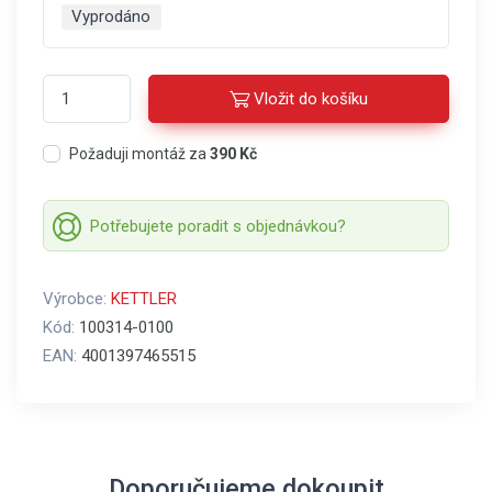
Vyprodáno
Vložit do košíku
Požaduji montáž za
390 Kč
Potřebujete poradit s objednávkou?
Výrobce:
KETTLER
Kód:
100314-0100
EAN:
4001397465515
Doporučujeme dokoupit