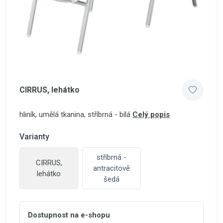
CIRRUS, lehátko
hliník, umělá tkanina, stříbrná - bílá
Celý popis
Varianty
stříbrná -
CIRRUS,
antracitově
lehátko
šedá
Dostupnost na e-shopu