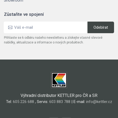
Showroom
Zůstaňte ve spojení
Přihlaste se k odběru našeho newsletteru a získejte včasné slevové
nabídky, aktualizace a informace o nových produktech.
Výhradní distributor KETTLER pro ČR a SR
Tel:
605 226 688
, Servis:
603 883 788
| E-mail:
info@kettler.cz