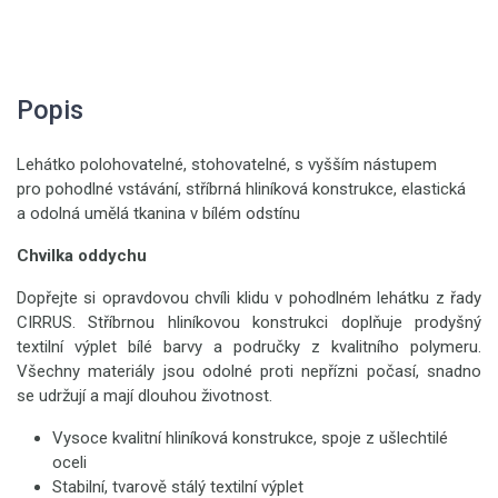
Popis
Lehátko polohovatelné, stohovatelné, s vyšším nástupem
pro pohodlné vstávání, stříbrná hliníková konstrukce, elastická
a odolná umělá tkanina v bílém odstínu
Chvilka oddychu
Dopřejte si opravdovou chvíli klidu v pohodlném lehátku z řady
CIRRUS. Stříbrnou hliníkovou konstrukci doplňuje prodyšný
textilní výplet bílé barvy a područky z kvalitního polymeru.
Všechny materiály jsou odolné proti nepřízni počasí, snadno
se udržují a mají dlouhou životnost.
Vysoce kvalitní hliníková konstrukce, spoje z ušlechtilé
oceli
Stabilní, tvarově stálý textilní výplet