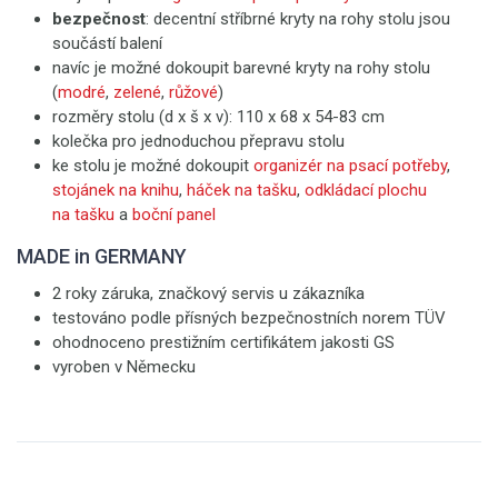
bezpečnost
: decentní stříbrné kryty na rohy stolu jsou
součástí balení
navíc je možné dokoupit barevné kryty na rohy stolu
(
modré
,
zelené
,
růžové
)
rozměry stolu (d x š x v): 110 x 68 x 54-83 cm
kolečka pro jednoduchou přepravu stolu
ke stolu je možné dokoupit
organizér na psací potřeby
,
stojánek na knihu
,
háček na tašku
,
odkládací plochu
na tašku
a
boční panel
MADE in GERMANY
2 roky záruka, značkový servis u zákazníka
testováno podle přísných bezpečnostních norem TÜV
ohodnoceno prestižním certifikátem jakosti GS
vyroben v Německu