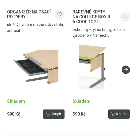
ORGANIZÉR NA PSACÍ
BAREVNÉ KRYTY
POTŘEBY
NA COLLEGE BOX II
A COOL TOP II
úložný systém do zásuvky stolu,
ochranný kryt na hrany, zelená,
antracit
vyrobeno v Německu
Skladem
Skladem
990 Kč
590 Kč
Koupit
Koupit