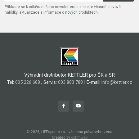
Přihlaste se k odběru našeho newsletteru a získejte včasné slevové
nabídky, aktualizace a informace o nových produktech.
Výhradní distributor KETTLER pro ČR a SR
Tel:
605 226 688
, Servis:
603 883 788
| E-mail:
info@kettler.cz
© 2026, LIFEsport s.r.o. - všechna práva vyhrazena
Created by
optimweb