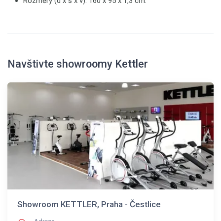
Rozměry (d x š x v): 160 x 95 x 1,3 cm.
Navštivte showroomy Kettler
Showroom KETTLER, Praha - Čestlice