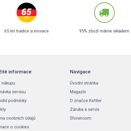
65 let tradice a inovace
95% zboží máme skladem
žité informace
Navigace
 nákupu
Úvodní stránka
návka servisu
Magazín
dní podmínky
O značce Kettler
kty
Záruka a servis
na osobních údajů
Showroom
mace o cookies