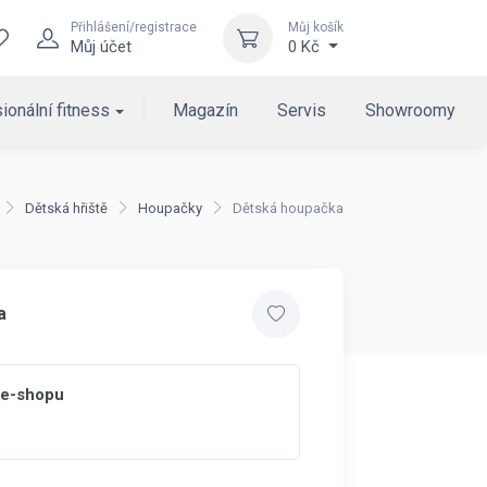
Přihlášení/registrace
Můj košík
Můj účet
0 Kč
ionální fitness
Magazín
Servis
Showroomy
Dětská hřiště
Houpačky
Dětská houpačka
a
 e-shopu