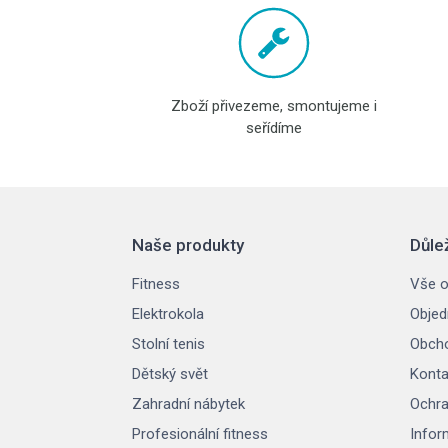
Zboží přivezeme, smontujeme i
seřídíme
Naše produkty
Důle
Fitness
Vše o
Elektrokola
Objed
Stolní tenis
Obcho
Dětský svět
Konta
Zahradní nábytek
Ochra
Profesionální fitness
Infor