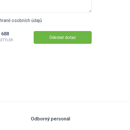
hraně osobních údajů
 688
Odeslat dotaz
 KETTLER
Odborný personál