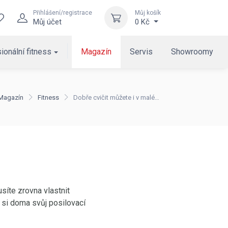
Přihlášení/registrace
Můj košík
Můj účet
0 Kč
ionální fitness
Magazín
Servis
Showroomy
Magazín
Fitness
Dobře cvičit můžete i v malém bytě!
síte zrovna vlastnit
e si doma svůj posilovací