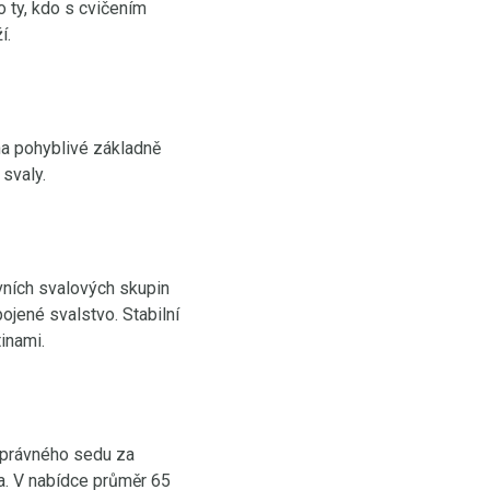
o ty, kdo s cvičením
í.
na pohyblivé základně
svaly.
vních svalových skupin
pojené svalstvo. Stabilní
inami.
 správného sedu za
da. V nabídce průměr 65