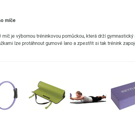
ho míče
míč je výbornou tréninkovou pomůckou, která drží gymnastický m
ážkami lze protáhnout gumové lano a zpestřit si tak trénink zapoj