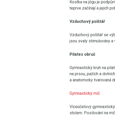
Kostka na jógu je podpůrn
teprve začínají a jejich po
Vzduchový polštář
Vzduchový polštář se výb
jsou svaly stimulovány a
Pilates obruč
Gymnastický kruh na pila
na prsou, pažích a dolních
a anatomicky tvarovaná dr
Gymnastický míč
Víceúčelový gymnastický m
stolem. Posilování na míč