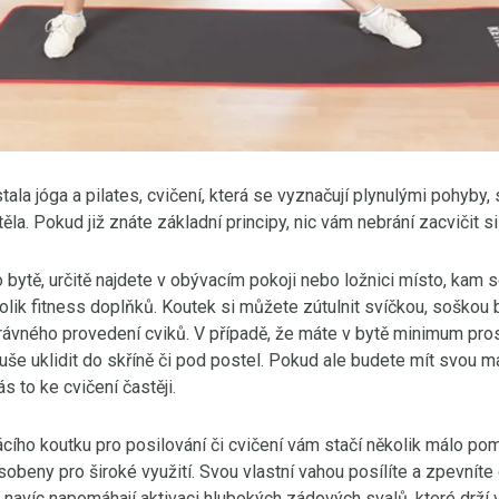
tala jóga a pilates, cvičení, která se vyznačují plynulými pohyby
těla. Pokud již znáte základní principy, nic vám nebrání zacvičit s
 bytě, určitě najdete v obývacím pokoji nebo ložnici místo, kam
lik fitness doplňků. Koutek si můžete zútulnit svíčkou, soškou 
rávného provedení cviků. V případě, že máte v bytě minimum pro
e uklidit do skříně či pod postel. Pokud ale budete mít svou 
ás to ke cvičení častěji.
ího koutku pro posilování či cvičení vám stačí několik málo po
obeny pro široké využití. Svou vlastní vahou posílíte a zpevníte 
y navíc napomáhají aktivaci hlubokých zádových svalů, které drží v