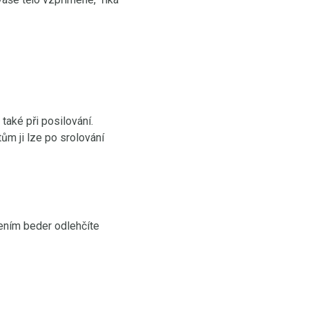
také při posilování.
ům ji lze po srolování
žením beder odlehčíte