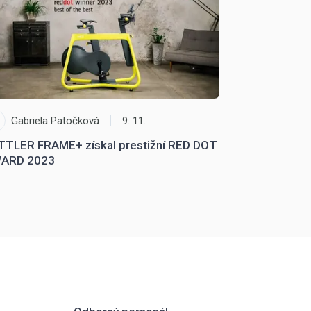
Gabriela Patočková
9. 11.
Kettler.cz
TTLER FRAME+ získal prestižní RED DOT
BOWFLEX Vel
ARD 2023
jízdy na kole