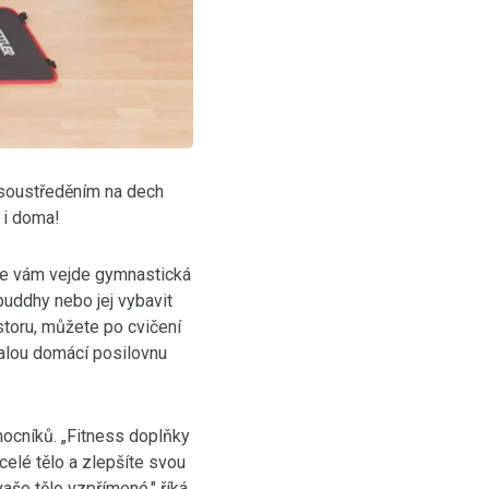
, soustředěním na dech
i i doma!
 se vám vejde gymnastická
buddhy nebo jej vybavit
storu, můžete po cvičení
malou domácí posilovnu
mocníků. „Fitness doplňky
celé tělo a zlepšíte svou
aše tělo vzpřímené," říká