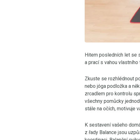
Hitem posledních let se s
a prací s vahou vlastního 
Zkuste se rozhlédnout po
nebo jóga podložka a něko
zrcadlem pro kontrolu sp
všechny pomůcky jednoduš
stále na očích, motivuje v
K sestavení vašeho domác
z řady Balance jsou uzpůs
koordinaci. Balanční cvik