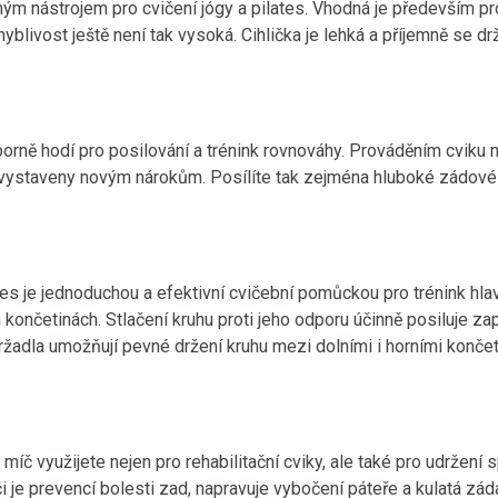
ým nástrojem pro cvičení jógy a pilates. Vhodná je především pr
hyblivost ještě není tak vysoká. Cihlička je lehká a příjemně se drž
orně hodí pro posilování a trénink rovnováhy. Prováděním cviku 
 vystaveny novým nárokům. Posílíte tak zejména hluboké zádové 
tes je jednoduchou a efektivní cvičební pomůckou pro trénink hla
 končetinách. Stlačení kruhu proti jeho odporu účinně posiluje za
žadla umožňují pevné držení kruhu mezi dolními i horními končet
íč využijete nejen pro rehabilitační cviky, ale také pro udržení
i je prevencí bolesti zad, napravuje vybočení páteře a kulatá zá