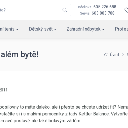
605 226 688
Infolinka:
603 883 788
Servis:
ní tenis
Dětský svět
Zahradní nábytek
Profes
malém bytě!
Úvod
 2011
posilovny to máte daleko, ale i přesto se chcete udržet fit? Nemu
vystačíte si i s malými pomocníky z řady Kettler Balance. Vytvořt
en své postavě, ale také bolavým zádům.