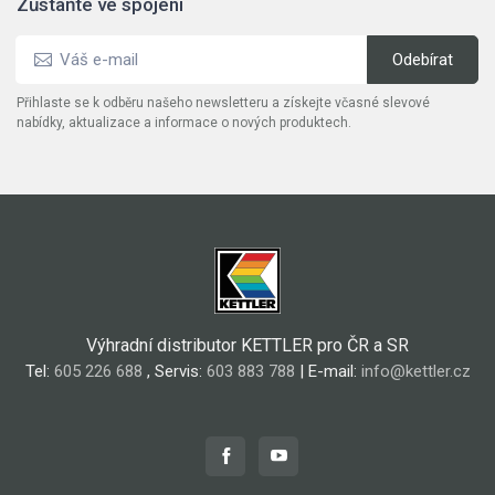
Zůstaňte ve spojení
Přihlaste se k odběru našeho newsletteru a získejte včasné slevové
nabídky, aktualizace a informace o nových produktech.
Výhradní distributor KETTLER pro ČR a SR
Tel:
605 226 688
, Servis:
603 883 788
| E-mail:
info@kettler.cz