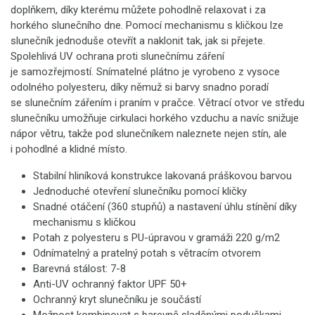
doplňkem, díky kterému můžete pohodlně relaxovat i za
horkého slunečního dne. Pomocí mechanismu s kličkou lze
slunečník jednoduše otevřít a naklonit tak, jak si přejete.
Spolehlivá UV ochrana proti slunečnímu záření
je samozřejmostí. Snímatelné plátno je vyrobeno z vysoce
odolného polyesteru, díky němuž si barvy snadno poradí
se slunečním zářením i praním v pračce. Větrací otvor ve středu
slunečníku umožňuje cirkulaci horkého vzduchu a navíc snižuje
nápor větru, takže pod slunečníkem naleznete nejen stín, ale
i pohodlné a klidné místo.
Stabilní hliníková konstrukce lakovaná práškovou barvou
Jednoduché otevření slunečníku pomocí kličky
Snadné otáčení (360 stupňů) a nastavení úhlu stínění díky
mechanismu s kličkou
Potah z polyesteru s PU-úpravou v gramáži 220 g/m2
Odnímatelný a pratelný potah s větracím otvorem
Barevná stálost: 7-8
Anti-UV ochranný faktor UPF 50+
Ochranný kryt slunečníku je součástí