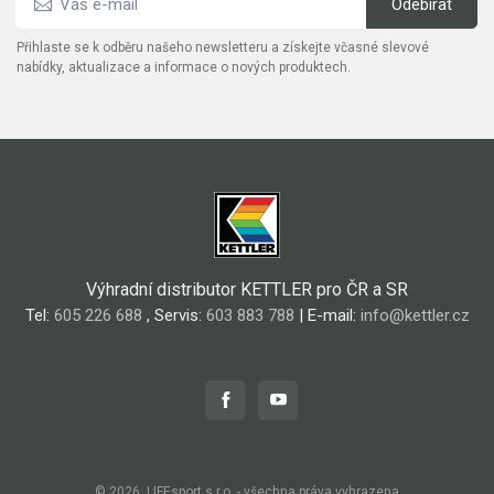
Přihlaste se k odběru našeho newsletteru a získejte včasné slevové
nabídky, aktualizace a informace o nových produktech.
Výhradní distributor KETTLER pro ČR a SR
Tel:
605 226 688
, Servis:
603 883 788
| E-mail:
info@kettler.cz
© 2026, LIFEsport s.r.o. - všechna práva vyhrazena