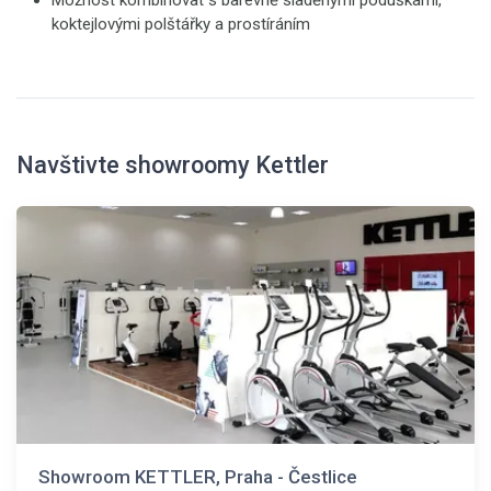
Možnost kombinovat s barevně sladěnými poduškami,
koktejlovými polštářky a prostíráním
Navštivte showroomy Kettler
Showroom KETTLER, Praha - Čestlice