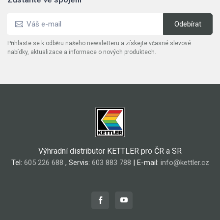
Přihlaste se k odběru našeho newsletteru a získejte včasné slevové
nabídky, aktualizace a informace o nových produktech.
Výhradní distributor KETTLER pro ČR a SR
Tel:
605 226 688
, Servis:
603 883 788
| E-mail:
info@kettler.cz