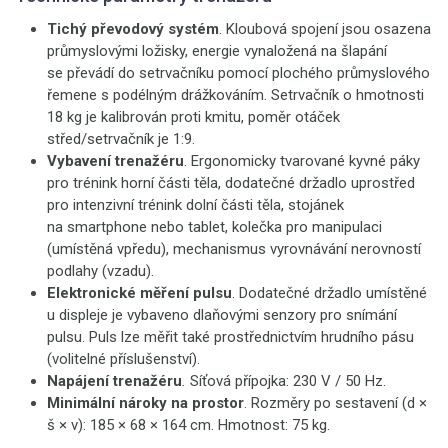
Tichý převodový systém
. Kloubová spojení jsou osazena
průmyslovými ložisky, energie vynaložená na šlapání
se převádí do setrvačníku pomocí plochého průmyslového
řemene s podélným drážkováním. Setrvačník o hmotnosti
18 kg je kalibrován proti kmitu, poměr otáček
střed/setrvačník je 1:9.
Vybavení trenažéru
. Ergonomicky tvarované kyvné páky
pro trénink horní části těla, dodatečné držadlo uprostřed
pro intenzivní trénink dolní části těla, stojánek
na smartphone nebo tablet, kolečka pro manipulaci
(umístěná vpředu), mechanismus vyrovnávání nerovností
podlahy (vzadu).
Elektronické měření pulsu
. Dodatečné držadlo umístěné
u displeje je vybaveno dlaňovými senzory pro snímání
pulsu. Puls lze měřit také prostřednictvím hrudního pásu
(volitelné příslušenství).
Napájení trenažéru
.
Síťová přípojka: 230 V / 50 Hz.
Minimální nároky na prostor
. Rozměry po sestavení (d ×
š × v): 185 × 68 × 164 cm. Hmotnost: 75 kg.