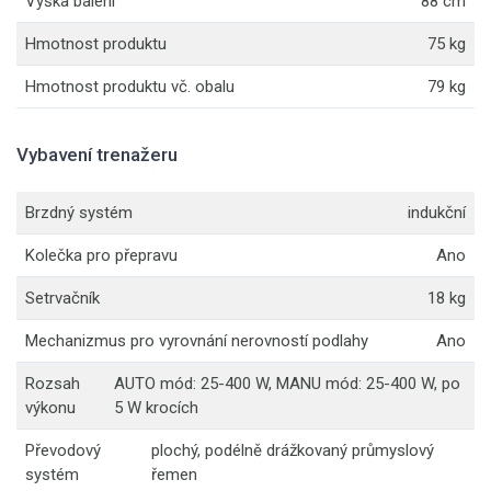
Výška balení
88 cm
Hmotnost produktu
75 kg
Hmotnost produktu vč. obalu
79 kg
Vybavení trenažeru
Brzdný systém
indukční
Kolečka pro přepravu
Ano
Setrvačník
18 kg
Mechanizmus pro vyrovnání nerovností podlahy
Ano
Rozsah
AUTO mód: 25-400 W, MANU mód: 25-400 W, po
výkonu
5 W krocích
Převodový
plochý, podélně drážkovaný průmyslový
systém
řemen