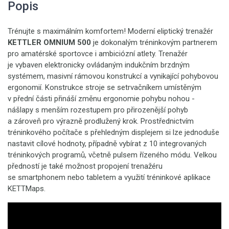
Popis
Trénujte s maximálním komfortem! Moderní eliptický trenažér
KETTLER OMNIUM 500
je dokonalým tréninkovým partnerem
pro amatérské sportovce i ambiciózní atlety. Trenažér
je vybaven elektronicky ovládaným indukčním brzdným
systémem, masivní rámovou konstrukcí a vynikající pohybovou
ergonomií. Konstrukce stroje se setrvačníkem umístěným
v přední části přináší změnu ergonomie pohybu nohou -
nášlapy s menším rozestupem pro přirozenější pohyb
a zároveň pro výrazně prodlužený krok. Prostřednictvím
tréninkového počítače s přehledným displejem si lze jednoduše
nastavit cílové hodnoty, případně vybírat z 10 integrovaných
tréninkových programů, včetně pulsem řízeného módu. Velkou
předností je také možnost propojení trenažéru
se smartphonem nebo tabletem a využití tréninkové aplikace
KETTMaps.