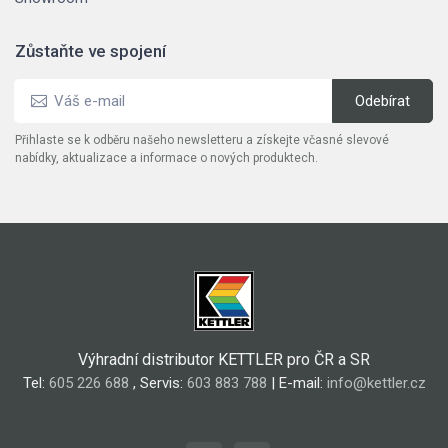
Zůstaňte ve spojení
Přihlaste se k odběru našeho newsletteru a získejte včasné slevové
nabídky, aktualizace a informace o nových produktech.
Výhradní distributor KETTLER pro ČR a SR
Tel:
605 226 688
, Servis:
603 883 788
| E-mail:
info@kettler.cz