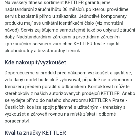
Na veškerý fitness sortiment KETTLER garantujeme
nadstandardní záruční lhůtu 36 měsíců, po kterou provádíme
servis bezplatně přímo u zákazníka. Jednotlivé komponenty
produktu mají své unikátní identifikační číslo (viz montážní
návod). Servis zajišťujeme samozřejmě také po uplynutí záruční
doby. Nadstandardními zárukami a prvotřídním záručním
i pozáručním servisem vám chce KETTLER trvale zajistit
plnohodnotný a bezstarostný trénink.
Kde nakoupit/vyzkoušet
Doporučujeme si produkt před nákupem vyzkoušet a ujistit se,
zda daný model bude plně vyhovovat, případně se o vhodnosti
trenažéru předem poradit s odborníkem. Kontaktovat můžete
kteréhokoliv z našich autorizovaných prodejců KETTLER. Anebo
se vydejte přímo do našeho showroomu KETTLER v Praze -
Čestlicích, kde lze spojit příjemné s užitečným - trenažéry si
vyzkoušet a zároveň rovnou na místě získat i odborné
poradenství.
Kvalita značky KETTLER