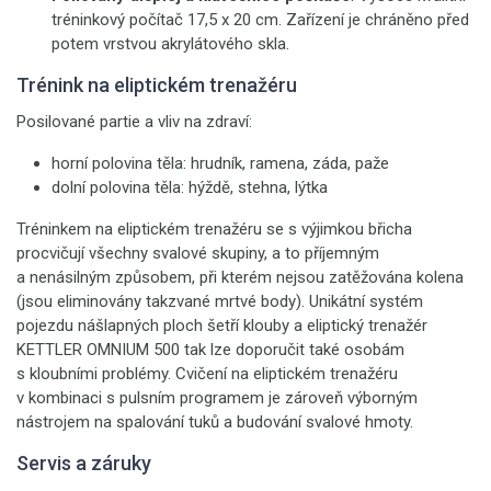
tréninkový počítač 17,5 x 20 cm. Zařízení je chráněno před
potem vrstvou akrylátového skla.
Trénink na eliptickém trenažéru
Posilované partie a vliv na zdraví:
horní polovina těla: hrudník, ramena, záda, paže
dolní polovina těla: hýždě, stehna, lýtka
Tréninkem na eliptickém trenažéru se s výjimkou břicha
procvičují všechny svalové skupiny, a to příjemným
a nenásilným způsobem, při kterém nejsou zatěžována kolena
(jsou eliminovány takzvané mrtvé body). Unikátní systém
pojezdu nášlapných ploch šetří klouby a eliptický trenažér
KETTLER OMNIUM 500 tak lze doporučit také osobám
s kloubními problémy. Cvičení na eliptickém trenažéru
v kombinaci s pulsním programem je zároveň výborným
nástrojem na spalování tuků a budování svalové hmoty.
Servis a záruky