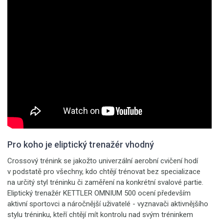
Pro koho je eliptický trenažér vhodný
Crossový trénink se jakožto univerzální aerobní cvičení hodí
v podstatě pro všechny, kdo chtějí trénovat bez specializace
na určitý styl tréninku či zaměření na konkrétní svalové partie.
Eliptický trenažér KETTLER OMNIUM 500 ocení především
aktivní sportovci a náročnější uživatelé - vyznavači aktivnějšího
stylu tréninku, kteří chtějí mít kontrolu nad svým tréninkem