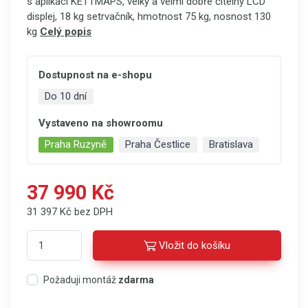
s aplikací KETTMAPS, velký a velmi dobře čitelný LCD
displej, 18 kg setrvačník, hmotnost 75 kg, nosnost 130
kg
Celý popis
Dostupnost na e-shopu
Do 10 dní
Vystaveno na showroomu
Praha Ruzyně
Praha Čestlice
Bratislava
37 990 Kč
31 397 Kč bez DPH
Vložit do košíku
Požaduji montáž
zdarma