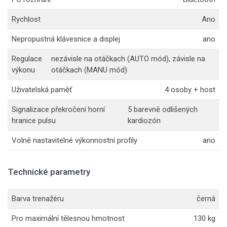
Rychlost
Ano
Nepropustná klávesnice a displej
ano
Regulace
nezávisle na otáčkach (AUTO mód), závisle na
výkonu
otáčkach (MANU mód)
Uživatelská paměť
4 osoby + host
Signalizace překročení horní
5 barevně odlišených
hranice pulsu
kardiozón
Volně nastavitelné výkonnostní profily
ano
Technické parametry
Barva trenažéru
černá
Pro maximální tělesnou hmotnost
130 kg