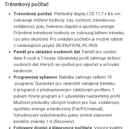
Tréninkový počítač
Tréninkový počítač
. Přehledný displej LCD 11,7 x 8,6 cm
zobrazuje měřené hodnoty: čas, rychlost, tréninkovou
vzdálenost, puls, frekvenci šlapání a spotřebu energie.
Průměrné tréninkové hodnoty se zobrazují během tréninku
i po jeho skončení. Pro ovládání počítače je možné vybírat
z následujících jazyků: DE/EN/FR/NL/PL/RUS.
Paměť pro ukládání osobních dat
. Paměť pro osobní
data 4 osob a 1 hosta. Uživatelský profil zahrnuje definici
osobních dat, kterých se využívá pro výpočet a určování
kardiozón.
Programové vybavení
. Nabídka zahrnuje celkem 10
programů: Quickstart pro okamžité zahájená tréninku,
6 programů s přednastaveným zátěžovým profilem, 1
pulsem řízený program a 1 uživatelsky nastavitelný profil.
Možnost předvolby cílových hodnot pro čas, vzdálenost,
spotřebu energie a kardiozóny (Fat/Fit/manual).
Vyhodnocení vydýchávacího pulsu včetně stanovení
kondiční známky 1-6 (Recovery).
Foliovaný displej a klávesnice počítače
. Vysoce kvalitní