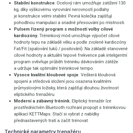
Stabilní konstrukce
. Ocelový rám umožňuje zatížení 130
kg, díky výškovému vyrovnání nerovností podlahy
je konstrukce velmi stabilní. Pevná kolečka zajišťují
pohodlnou manipulaci a snadné přesouvání po místnosti.
Pulsem řízený program s možností volby cílové
kardiozóny.
Tréninkový mód umožňuje výpočet cílové
hodnoty tepu na základě věku a podle zvolené kardiozóny
Fat/Fit (spalování tuků / posilování). Na základě stanovené
cílové hodnoty a aktuální tepové frekvence pak inteligentní
program ovlivňuje průběh tréninku dávkováním zátěže
a udržuje tak optimální tréninkové tempo.
Vysoce kvalitní kloubové spoje
.
Veškerá kloubová
spojení a středová složení jsou osazena kvalitními
průmyslovými ložisky, která zajišťují dlouhou životnost
eliptického trenažéru.
Moderní a zábavný trénink.
Eliptický trenažér lze
prostřednictvím Bluetooth rozhraní propojit s tréninkovou
aplikací KETTMaps. Stačí si vybrat z nabídky
přednastavených tratí a začít trénovat.
Technické parametry trenažéru