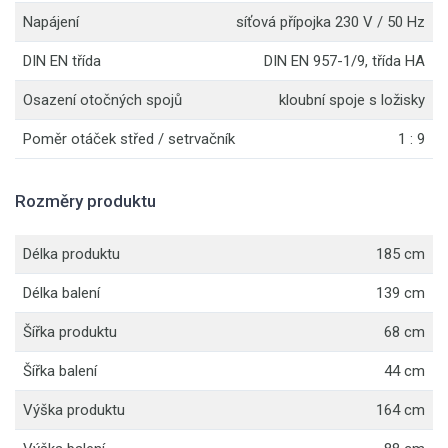
Napájení
síťová přípojka 230 V / 50 Hz
DIN EN třída
DIN EN 957-1/9, třída HA
Osazení otočných spojů
kloubní spoje s ložisky
Poměr otáček střed / setrvačník
1 : 9
Rozměry produktu
Délka produktu
185 cm
Délka balení
139 cm
Šířka produktu
68 cm
Šířka balení
44 cm
Výška produktu
164 cm