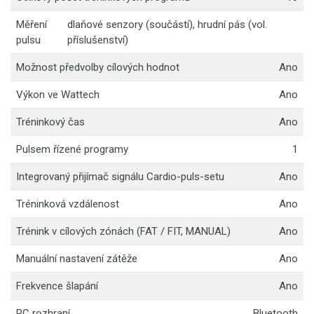
Měření
dlaňové senzory (součástí), hrudní pás (vol.
pulsu
příslušenství)
Možnost předvolby cílových hodnot
Ano
Výkon ve Wattech
Ano
Tréninkový čas
Ano
Pulsem řízené programy
1
Integrovaný přijímač signálu Cardio-puls-setu
Ano
Tréninková vzdálenost
Ano
Trénink v cílových zónách (FAT / FIT, MANUAL)
Ano
Manuální nastavení zátěže
Ano
Frekvence šlapání
Ano
PC rozhraní
Bluetooth