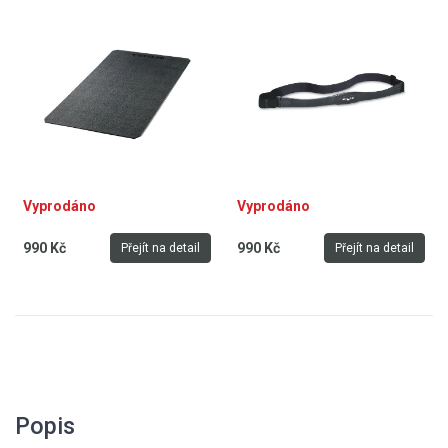
ergometry, crosstrenažéry
a další posilovací trenažéry
Vyprodáno
Vyprodáno
990 Kč
990 Kč
Přejít na detail
Přejít na detail
Popis