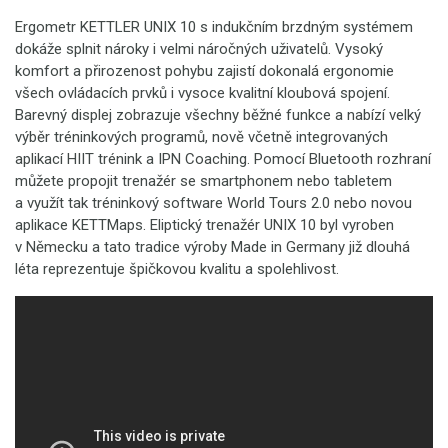
Ergometr KETTLER UNIX 10 s indukčním brzdným systémem
dokáže splnit nároky i velmi náročných uživatelů. Vysoký
komfort a přirozenost pohybu zajistí dokonalá ergonomie
všech ovládacích prvků i vysoce kvalitní kloubová spojení.
Barevný displej zobrazuje všechny běžné funkce a nabízí velký
výběr tréninkových programů, nově včetně integrovaných
aplikací HIIT trénink a IPN Coaching. Pomocí Bluetooth rozhraní
můžete propojit trenažér se smartphonem nebo tabletem
a využít tak tréninkový software World Tours 2.0 nebo novou
aplikace KETTMaps. Eliptický trenažér UNIX 10 byl vyroben
v Německu a tato tradice výroby Made in Germany již dlouhá
léta reprezentuje špičkovou kvalitu a spolehlivost.