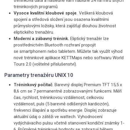
tréninková data a následně vám nabídne 24 na míru šitých
tréninkových programů.
Vysoce kvalitní kloubové spoje
.
Veškerá kloubová
spojení a středová složení jsou osazena kvalitními
průmyslovými ložisky, která zajišťují dlouhou životnost
eliptického trenažéru.
Moderní a zábavný trénink.
Eliptický trenažér lze
prostřednictvím Bluetooth rozhraní propojit
se smartphonem nebo tabletem. Můžete tak využít výhod
nové tréninkové aplikace KETTMaps nebo softwaru World
Tours 2.0 (volitelné příslušenství).
Parametry trenažéru UNIX 10
Tréninkový počítač
. Barevný displej Premium TFT 15,5 x
8,6 cm se 7 permanentně zobrazovanými funkcemi. Měří
čas, rychlost, tréninkovou vzdálenost, celkovou
vzdálenost, puls (5 barevně odlišených kardiozón),
frekvenci šlapání a spotřebu energie. Displej zobrazuje
aktuální údaj o zátěži ve wattech. Vyhodnocení
vydýchávacího pulsu včetně stanovení kondiční známky 1-
6. Průměrné tréninkové hodnoty se zobrazují během