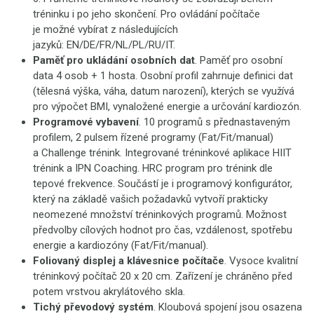
tréninku i po jeho skončení. Pro ovládání počítače
je možné vybírat z následujících
jazyků: EN/DE/FR/NL/PL/RU/IT.
Paměť pro ukládání osobních dat
. Paměť pro osobní
data 4 osob + 1 hosta. Osobní profil zahrnuje definici dat
(tělesná výška, váha, datum narození), kterých se využívá
pro výpočet BMI, vynaložené energie a určování kardiozón.
Programové vybavení
. 10 programů s přednastaveným
profilem, 2 pulsem řízené programy (Fat/Fit/manual)
a Challenge trénink. Integrované tréninkové aplikace HIIT
trénink a IPN Coaching. HRC program pro trénink dle
tepové frekvence. Součástí je i programový konfigurátor,
který na základě vašich požadavků vytvoří prakticky
neomezené množství tréninkových programů. Možnost
předvolby cílových hodnot pro čas, vzdálenost, spotřebu
energie a kardiozóny (Fat/Fit/manual).
Foliovaný displej a klávesnice počítače
. Vysoce kvalitní
tréninkový počítač 20 x 20 cm. Zařízení je chráněno před
potem vrstvou akrylátového skla.
Tichý převodový systém
. Kloubová spojení jsou osazena