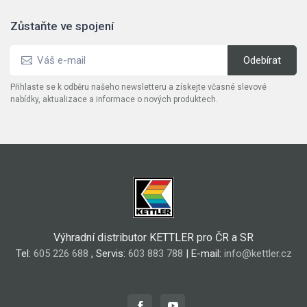
Zůstaňte ve spojení
Přihlaste se k odběru našeho newsletteru a získejte včasné slevové
nabídky, aktualizace a informace o nových produktech.
Výhradní distributor KETTLER pro ČR a SR
Tel:
605 226 688
, Servis:
603 883 788
| E-mail:
info@kettler.cz