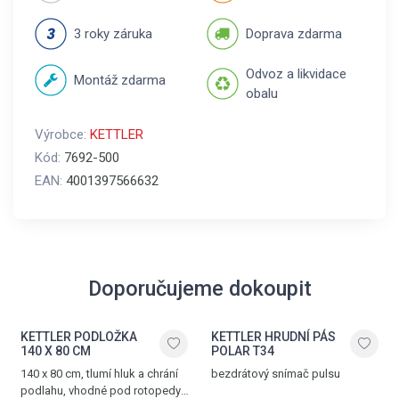
3 roky záruka
Doprava zdarma
Odvoz a likvidace
Montáž zdarma
obalu
Výrobce:
KETTLER
Kód:
7692-500
EAN:
4001397566632
Doporučujeme dokoupit
KETTLER PODLOŽKA
KETTLER HRUDNÍ PÁS
140 X 80 CM
POLAR T34
140 x 80 cm, tlumí hluk a chrání
bezdrátový snímač pulsu
podlahu, vhodné pod rotopedy,