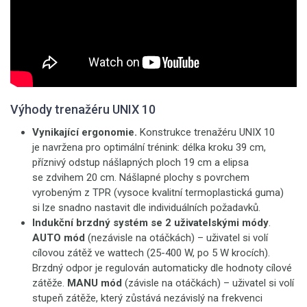
Výhody trenažéru UNIX 10
Vynikající ergonomie.
Konstrukce trenažéru UNIX 10
je navržena pro optimální trénink: délka kroku 39 cm,
příznivý odstup nášlapných ploch 19 cm a elipsa
se zdvihem 20 cm. Nášlapné plochy s povrchem
vyrobeným z TPR (vysoce kvalitní termoplastická guma)
si lze snadno nastavit dle individuálních požadavků.
Indukční brzdný systém se 2 uživatelskými módy
.
AUTO mód
(nezávisle na otáčkách)
– uživatel si volí
cílovou zátěž ve wattech (25-400 W, po 5 W krocích).
Brzdný odpor je regulován automaticky dle hodnoty cílové
zátěže.
MANU mód
(závisle na otáčkách) – uživatel si volí
stupeň zátěže, který zůstává nezávislý na frekvenci