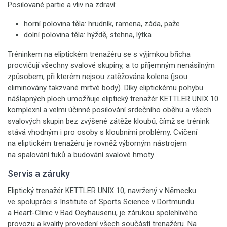
Posilované partie a vliv na zdraví:
horní polovina těla: hrudník, ramena, záda, paže
dolní polovina těla: hýždě, stehna, lýtka
Tréninkem na eliptickém trenažéru se s výjimkou břicha
procvičují všechny svalové skupiny, a to příjemným nenásilným
způsobem, při kterém nejsou zatěžována kolena (jsou
eliminovány takzvané mrtvé body). Díky eliptickému pohybu
nášlapných ploch umožňuje eliptický trenažér KETTLER UNIX 10
komplexní a velmi účinné posilování srdečního oběhu a všech
svalových skupin bez zvýšené zátěže kloubů, čímž se trénink
stává vhodným i pro osoby s kloubními problémy. Cvičení
na eliptickém trenažéru je rovněž výborným nástrojem
na spalování tuků a budování svalové hmoty.
Servis a záruky
Eliptický trenažér KETTLER UNIX 10, navržený v Německu
ve spolupráci s Institute of Sports Science v Dortmundu
a Heart-Clinic v Bad Oeyhausenu, je zárukou spolehlivého
provozu a kvality provedení všech součástí trenažéru. Na