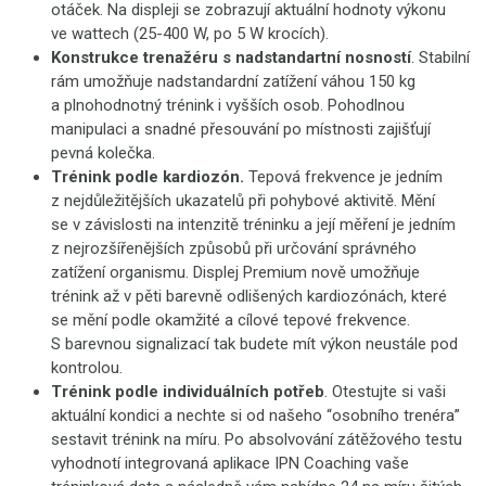
otáček. Na displeji se zobrazují aktuální hodnoty výkonu
ve wattech (25-400 W, po 5 W krocích).
Konstrukce trenažéru s nadstandartní nosností
. Stabilní
rám umožňuje nadstandardní zatížení váhou 150 kg
a plnohodnotný trénink i vyšších osob. Pohodlnou
manipulaci a snadné přesouvání po místnosti zajišťují
pevná kolečka.
Trénink podle kardiozón.
Tepová frekvence je jedním
z nejdůležitějších ukazatelů při pohybové aktivitě. Mění
se v závislosti na intenzitě tréninku a její měření je jedním
z nejrozšířenějších způsobů při určování správného
zatížení organismu. Displej Premium nově umožňuje
trénink až v pěti barevně odlišených kardiozónách, které
se mění podle okamžité a cílové tepové frekvence.
S barevnou signalizací tak budete mít výkon neustále pod
kontrolou.
Trénink podle individuálních potřeb
. Otestujte si vaši
aktuální kondici a nechte si od našeho “osobního trenéra”
sestavit trénink na míru. Po absolvování zátěžového testu
vyhodnotí integrovaná aplikace IPN Coaching vaše