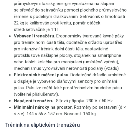
průmyslovými ložisky, energie vynaložená na šlapání
se převádí do setrvačníku pomocí plochého průmyslového
řemene s podélným drážkováním. Setrvačník o hmotnosti
22 kg je kalibrován proti kmitu, poměr otáček
střed/setrvačník je 1:11.
Vybavení trenažéru
. Ergonomicky tvarované kyvné páky
pro trénink horní části těla, dodatečné držadlo uprostřed
pro intenzivní trénink dolní části těla, nastavitelné
protiskluzové nášlapné plochy, stojánek na smartphone
nebo tablet, kolečka pro manipulaci (umístěná vpředu),
mechanismus vyrovnávání nerovností podlahy (vzadu).
Elektronické měření pulsu
. Dodatečné držadlo umístěné
u displeje je vybaveno dlaňovými senzory pro snímání
pulsu. Puls lze měřit také prostřednictvím hrudního pásu
(volitelné příslušenství).
Napájení trenažéru
.
Síťová přípojka: 230 V / 50 Hz.
Minimální nároky na prostor
. Rozměry po sestavení (d ×
š × v): 144 × 56 × 152 cm. Nosnost: 150 kg.
Trénink na eliptickém trenažéru