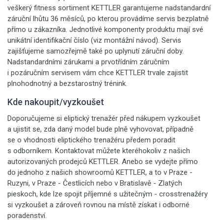
veškerý fitness sortiment KETTLER garantujeme nadstandardní
záruční lhůtu 36 měsíců, po kterou provádíme servis bezplatně
přímo u zákazníka. Jednotlivé komponenty produktu mají své
unikátní identifikační číslo (viz montážní návod). Servis
zajišťujeme samozřejmě také po uplynutí záruční doby.
Nadstandardními zárukami a prvotřídním záručním
i pozáručním servisem vám chce KETTLER trvale zajistit
plnohodnotný a bezstarostný trénink.
Kde nakoupit/vyzkoušet
Doporučujeme si eliptický trenažér před nákupem vyzkoušet
a ujistit se, zda daný model bude plně vyhovovat, případně
se o vhodnosti eliptického trenažéru předem poradit
s odborníkem. Kontaktovat můžete kteréhokoliv z našich
autorizovaných prodejců KETTLER. Anebo se vydejte přímo
do jednoho z našich showroomů KETTLER, a to v Praze -
Ruzyni, v Praze - Čestlicích nebo v Bratislavě - Zlatých
pieskoch, kde lze spojit příjemné s užitečným - crosstrenažéry
si vyzkoušet a zároveň rovnou na místě získat i odborné
poradenství.