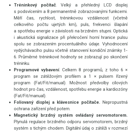
Tréninkový počítač
. Velký a přehledný LCD displej
s podsvícením a 8 permanentně zobrazovanými funkcemi.
Měří čas, rychlost, tréninkovou vzdálenost (včetně
celkového počtu ujetých km), puls, frekvenci šlapání
a spotřebu energie v závislosti na brzdném stupni. Optická
i akustická signalizace při překročení horní hranice pulsu
spolu se zobrazením procentuálního údaje. Vyhodnocení
vydýchávacího pulsu včetně stanovení kondiční známky 1-
6. Průměrné tréninkové hodnoty se zobrazují po skončení
tréninku.
Programové vybavení
. Celkem 8 programů, z toho 6 ×
program se zátěžovým profilem a 1 × pulsem řízený
program (Fat/Fit/manual). Možnost předvolby cílových
hodnot pro čas, vzdálenost, spotřebu energie a kardiozóny
(Fat/Fit/manual).
Foliovaný displej a klávesnice počítače.
Nepropustná
ochrana zařízení před potem.
Magnetický brzdný systém ovládaný servomotorem.
Plynulá regulace brzdného odporu servomotorem, brzdný
systém s tichým chodem. Digitální údaj o zátěži v rozmezí