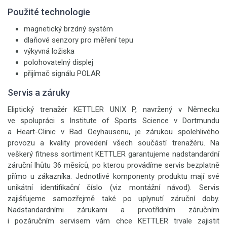
Použité technologie
magnetický brzdný systém
dlaňové senzory pro měření tepu
výkyvná ložiska
polohovatelný displej
přijímač signálu POLAR
Servis a záruky
Eliptický trenažér KETTLER UNIX P, navržený v Německu
ve spolupráci s Institute of Sports Science v Dortmundu
a Heart-Clinic v Bad Oeyhausenu, je zárukou spolehlivého
provozu a kvality provedení všech součástí trenažéru. Na
veškerý fitness sortiment KETTLER garantujeme nadstandardní
záruční lhůtu 36 měsíců, po kterou provádíme servis bezplatně
přímo u zákazníka. Jednotlivé komponenty produktu mají své
unikátní identifikační číslo (viz montážní návod). Servis
zajišťujeme samozřejmě také po uplynutí záruční doby.
Nadstandardními zárukami a prvotřídním záručním
i pozáručním servisem vám chce KETTLER trvale zajistit