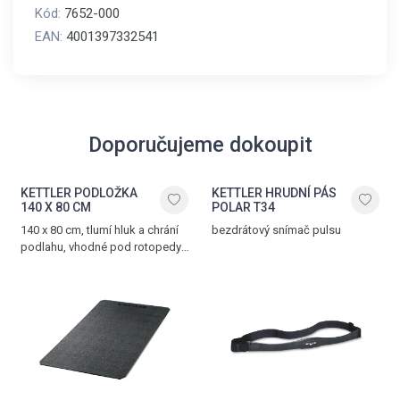
Kód:
7652-000
EAN:
4001397332541
Doporučujeme dokoupit
KETTLER PODLOŽKA
KETTLER HRUDNÍ PÁS
140 X 80 CM
POLAR T34
140 x 80 cm, tlumí hluk a chrání
bezdrátový snímač pulsu
podlahu, vhodné pod rotopedy,
ergometry, crosstrenažéry
a další posilovací trenažéry