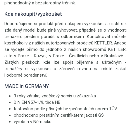
plnohodnotný a bezstarostný trénink.
Kde nakoupit/vyzkoušet
Doporučujeme si produkt před nákupem vyzkoušet a ujistit se,
zda daný model bude plně vyhovovat, případně se o vhodnosti
trenažéru předem poradit s odborníkem. Kontaktovat můžete
kteréhokoliv z našich autorizovaných prodejců KETTLER. Anebo
se vydejte přímo do jednoho z našich showroomů KETTLER,
a to v Praze - Ruzyni, v Praze - Čestlicích nebo v Bratislavě -
Zlatých pieskoch, kde lze spojit příjemné s užitečným -
trenažéry si vyzkoušet a zároveň rovnou na místě získat
i odborné poradenství.
MADE in GERMANY
3 roky záruka, značkový servis u zákazníka
DIN EN 957-1/9, třída HB
testováno podle přísných bezpečnostních norem TÜV
ohodnoceno prestižním certifikátem jakosti GS
vyroben v Německu