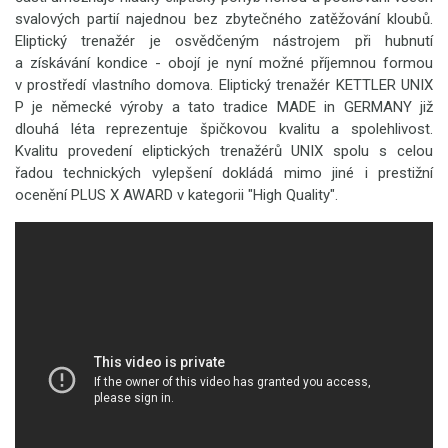
svalových partií najednou bez zbytečného zatěžování kloubů.
Eliptický trenažér je osvědčeným nástrojem při hubnutí
a získávání kondice - obojí je nyní možné příjemnou formou
v prostředí vlastního domova. Eliptický trenažér KETTLER UNIX
P je německé výroby a tato tradice MADE in GERMANY již
dlouhá léta reprezentuje špičkovou kvalitu a spolehlivost.
Kvalitu provedení eliptických trenažérů UNIX spolu s celou
řadou technických vylepšení dokládá mimo jiné i prestižní
ocenění PLUS X AWARD v kategorii "High Quality".