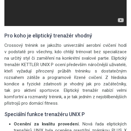
Pro koho je eliptický trenažér vhodný
Crossový trénink se jakožto univerzální aerobní cvičení hodí
v podstatě pro všechny, kdo chtějí trénovat bez specializace
na určitý styl či zaměření na konkrétní svalové partie. Eliptický
trenažér KETTLER UNIX P ocení především náročnější uživatelé,
kteří vyžadují přirozený průběh tréninku s dostatečným
rozsahem zátěže a programově řízené cvičení. Z hlediska
kondice a fyzické zdatnosti je vhodný jak pro začátečníky,
tak pro aktivní sportovce. Eliptický trenažér nabízí velmi
komfortní a rozmanitý trénink, a je tak jedním z nejoblíbenějších
přístrojů pro domácí fitness.
Speciální funkce trenažéru UNIX P
Ocenění za kvalitu provedení.
Nová řada eliptických
trenažérů UNIX byla oceněna prestižní známkou PLUS X