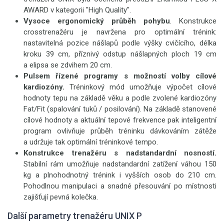
AWARD v kategorii "High Quality".
Vysoce ergonomický průběh pohybu
. Konstrukce
crosstrenažéru je navržena pro optimální trénink:
nastavitelná pozice nášlapů podle výšky cvičícího, délka
kroku 39 cm, příznivý odstup nášlapných ploch 19 cm
a elipsa se zdvihem 20 cm.
Pulsem řízené programy s možností volby cílové
kardiozóny.
Tréninkový mód umožňuje výpočet cílové
hodnoty tepu na základě věku a podle zvolené kardiozóny
Fat/Fit (spalování tuků / posilování). Na základě stanovené
cílové hodnoty a aktuální tepové frekvence pak inteligentní
program ovlivňuje průběh tréninku dávkováním zátěže
a udržuje tak optimální tréninkové tempo.
Konstrukce trenažéru s nadstandardní nosností.
Stabilní rám umožňuje nadstandardní zatížení váhou 150
kg a plnohodnotný trénink i vyšších osob do 210 cm.
Pohodlnou manipulaci a snadné přesouvání po místnosti
zajišťují pevná kolečka.
Další parametry trenažéru UNIX P