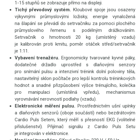
1-15 stupňů se zobrazuje přímo na displeji.
Tichý převodový systém.
Kloubové spoje jsou osazeny
výkyvnými průmyslovými ložisky, energie vynaložená
na šlapání se převádí do setrvačníku za pomoci plochého
průmyslového řemenu s podélným drážkováním.
Setrvačník o hmotnosti 20 kg (umístěný vzadu)
je kalibrován proti kmitu, poměr otáček střed/setrvačník
je 1:11.
Vybavení trenažéru.
Ergonomicky tvarované kyvné páky,
dodatečné držadlo uprostřed s dlaňovými senzory
pro snímání pulsu a intenzivní trénink dolní poloviny těla,
nastavitelný sklon počítače pro lepší kontrolu tréninkových
hodnot a snadné přizpůsobení výšce trénujícího, kolečka
pro manipulaci (umístěná vpředu), mechanismus
vyrovnávání nerovností podlahy (vzadu).
Elektronické měření pulsu.
Prostřednictvím ušní upínky
a dlaňových senzorů (oboje součástí) nebo bezdrátovým
Cardio Puls Setem, který měří s přesností EKG (volitelné
příslušenství). Přijímač signálu z Cardio Puls Setu
je integrován v elektronice.