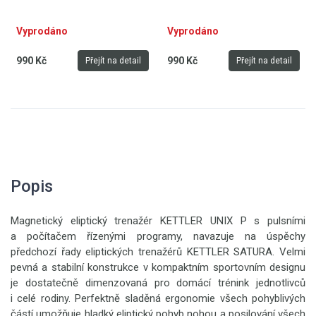
Vyprodáno
Vyprodáno
990 Kč
990 Kč
Přejít na detail
Přejít na detail
Popis
Magnetický eliptický trenažér KETTLER UNIX P s pulsními
a počítačem řízenými programy, navazuje na úspěchy
předchozí řady eliptických trenažérů KETTLER SATURA. Velmi
pevná a stabilní konstrukce v kompaktním sportovním designu
je dostatečně dimenzovaná pro domácí trénink jednotlivců
i celé rodiny. Perfektně sladěná ergonomie všech pohyblivých
částí umožňuje hladký eliptický pohyb nohou a posilování všech