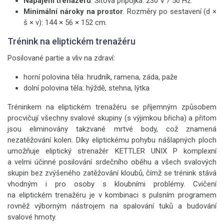
Napájení trenažéru
. Síťová přípojka: 230 V / 50 Hz.
Minimální nároky na prostor
. Rozměry po sestavení (d ×
š × v): 144 × 56 × 152 cm.
Trénink na eliptickém trenažéru
Posilované partie a vliv na zdraví:
horní polovina těla: hrudník, ramena, záda, paže
dolní polovina těla: hýždě, stehna, lýtka
Tréninkem na eliptickém trenažéru se příjemným způsobem
procvičují všechny svalové skupiny (s výjimkou břicha) a přitom
jsou eliminovány takzvané mrtvé body, což znamená
nezatěžování kolen. Díky eliptickému pohybu nášlapných ploch
umožňuje eliptický strenažér KETTLER UNIX P komplexní
a velmi účinné posilování srdečního oběhu a všech svalových
skupin bez zvýšeného zatěžování kloubů, čímž se trénink stává
vhodným i pro osoby s kloubními problémy. Cvičení
na eliptickém trenažéru je v kombinaci s pulsním programem
rovněž výborným nástrojem na spalování tuků a budování
svalové hmoty.