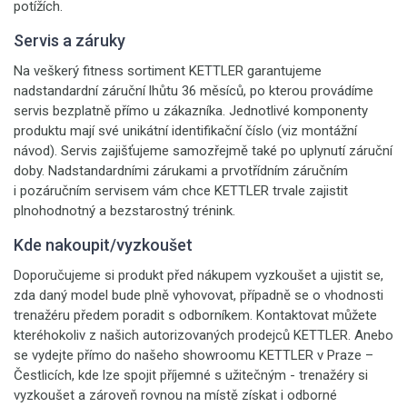
potížích.
Servis a záruky
Na veškerý fitness sortiment KETTLER garantujeme
nadstandardní záruční lhůtu 36 měsíců, po kterou provádíme
servis bezplatně přímo u zákazníka. Jednotlivé komponenty
produktu mají své unikátní identifikační číslo (viz montážní
návod). Servis zajišťujeme samozřejmě také po uplynutí záruční
doby. Nadstandardními zárukami a prvotřídním záručním
i pozáručním servisem vám chce KETTLER trvale zajistit
plnohodnotný a bezstarostný trénink.
Kde nakoupit/vyzkoušet
Doporučujeme si produkt před nákupem vyzkoušet a ujistit se,
zda daný model bude plně vyhovovat, případně se o vhodnosti
trenažéru předem poradit s odborníkem. Kontaktovat můžete
kteréhokoliv z našich autorizovaných prodejců KETTLER. Anebo
se vydejte přímo do našeho showroomu KETTLER v Praze –
Čestlicích, kde lze spojit příjemné s užitečným - trenažéry si
vyzkoušet a zároveň rovnou na místě získat i odborné