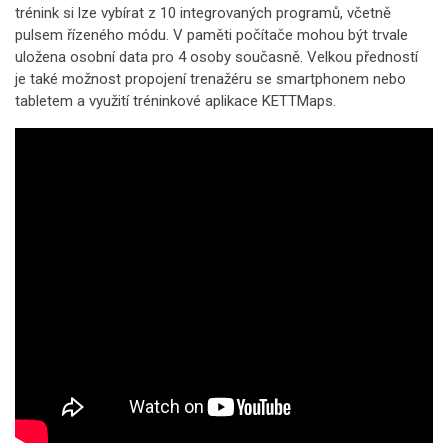
trénink si lze vybírat z 10 integrovaných programů, včetně
pulsem řízeného módu. V paměti počítače mohou být trvale
uložena osobní data pro 4 osoby současně. Velkou předností
je také možnost propojení trenažéru se smartphonem nebo
tabletem a využití tréninkové aplikace KETTMaps.