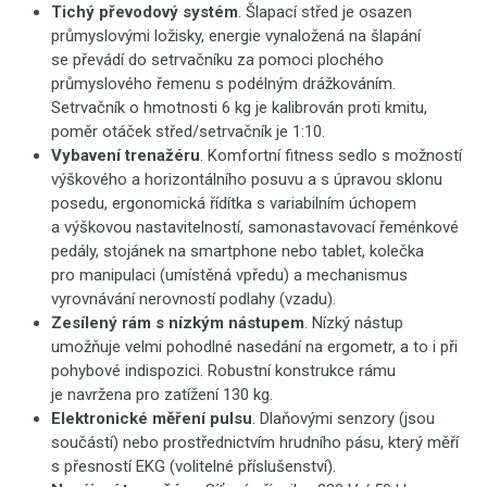
Tichý převodový systém
. Šlapací střed je osazen
průmyslovými ložisky, energie vynaložená na šlapání
se převádí do setrvačníku za pomoci plochého
průmyslového řemenu s podélným drážkováním.
Setrvačník o hmotnosti 6 kg je kalibrován proti kmitu,
poměr otáček střed/setrvačník je 1:10.
Vybavení trenažéru
. Komfortní fitness sedlo s možností
výškového a horizontálního posuvu a s úpravou sklonu
posedu, ergonomická řídítka s variabilním úchopem
a výškovou nastavitelností, samonastavovací řeménkové
pedály, stojánek na smartphone nebo tablet, kolečka
pro manipulaci (umístěná vpředu) a mechanismus
vyrovnávání nerovností podlahy (vzadu).
Zesílený rám s nízkým nástupem
. Nízký nástup
umožňuje velmi pohodlné nasedání na ergometr, a to i při
pohybové indispozici. Robustní konstrukce rámu
je navržena pro zatížení 130 kg.
Elektronické měření pulsu
. Dlaňovými senzory (jsou
součástí) nebo prostřednictvím hrudního pásu, který měří
s přesností EKG (volitelné příslušenství).