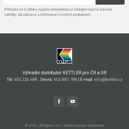
Přihlaste se k odběru našeho newsletteru a získejte včasné slevové
nabídky, aktualizace a informace o nových produktech.
Výhradní distributor KETTLER pro ČR a SR
Tel:
605 226 688
, Servis:
603 883 788
| E-mail:
info@kettler.cz
© 2026, LIFEsport s.r.o. - všechna práva vyhrazena