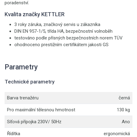
poradenství.
Kvalita značky KETTLER
3 roky záruka, značkový servis u zákazníka
DIN EN 957-1/5, třída HA, bezpečnostní volnoběh
testováno podle přísných bezpečnostních norem TÜV
ohodnoceno prestižním certifikátem jakosti GS
Parametry
Technické parametry
Barva trenažéru
černá
Pro maximální tělesnou hmotnost
130 kg
Síťová přípojka 230V/ 50Hz
Ano
Řídítka
ergonomická