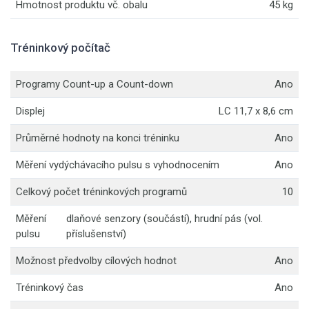
Hmotnost produktu vč. obalu
45 kg
Tréninkový počítač
Programy Count-up a Count-down
Ano
Displej
LC 11,7 x 8,6 cm
Průměrné hodnoty na konci tréninku
Ano
Měření vydýchávacího pulsu s vyhodnocením
Ano
Celkový počet tréninkových programů
10
Měření
dlaňové senzory (součástí), hrudní pás (vol.
pulsu
příslušenství)
Možnost předvolby cílových hodnot
Ano
Tréninkový čas
Ano