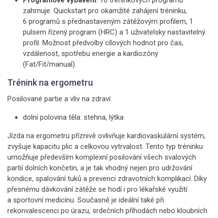
Programové vybavení
. 10 tréninkových programů
zahrnuje: Quickstart pro okamžité zahájení tréninku,
6 programů s přednastaveným zátěžovým profilem, 1
pulsem řízený program (HRC) a 1 uživatelsky nastavitelný
profil. Možnost předvolby cílových hodnot pro čas,
vzdálenost, spotřebu energie a kardiozóny
(Fat/Fit/manual).
Trénink na ergometru
Posilované partie a vliv na zdraví:
dolní polovina těla: stehna, lýtka
Jízda na ergometru příznivě ovlivňuje kardiovaskulární systém,
zvyšuje kapacitu plic a celkovou vytrvalost. Tento typ tréninku
umožňuje především komplexní posilování všech svalových
partií dolních končetin, a je tak vhodný nejen pro udržování
kondice, spalování tuků a prevenci zdravotních komplikací. Díky
přesnému dávkování zátěže se hodí i pro lékařské využití
a sportovní medicínu. Současně je ideální také při
rekonvalescenci po úrazu, srdečních příhodách nebo kloubních