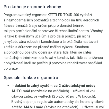
Pro koho je ergometr vhodný
Programovatelný ergometr KETTLER TOUR 400 vychází
z nejmodernějších poznatků a technologií na trhu aerobních
fitness trenažérů a je určen jak pro domácí trénink,
tak pro profesionální sportovce či rehabilitační centra. Vhodný
je také k lékařským účelům a pro další použití, při nichž
je vyžadována robustní konstrukce a široká škála nastavení
zátěže s důrazem na přesné měření výkonu. Snadnou
a pohodlnou obsluhu ocení jak starší lidé, kteří se chtějí
nenásilným tréninkem udržovat v kondici, tak i lidé se sníženou
pohyblivostí, kteří se potřebují pozvolna rehabilitovat například
po úraze
Speciální funkce ergometru
Indukční brzdný systém se 2 uživatelskými módy
.
AUTO mód
(nezávisle na otáčkách)
– uživatel si volí
cílovou zátěž ve wattech (25-250 W, po 5 W krocích).
Brzdný odpor je regulován automaticky dle hodnoty cílové
zátěže.
MANU mód
(závisle na otáčkách) – uživatel si volí