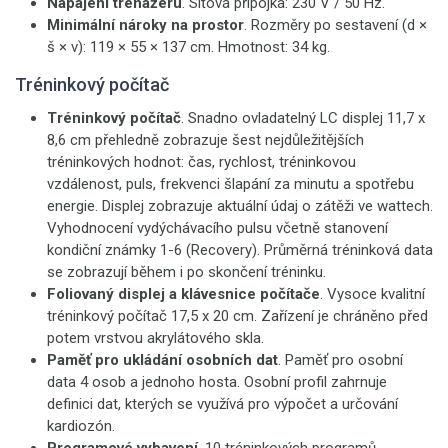
Napájení trenažéru
. Síťová přípojka: 230 V / 50 Hz.
Minimální nároky na prostor
. Rozměry po sestavení (d ×
š × v): 119 × 55 × 137 cm. Hmotnost: 34 kg.
Tréninkový počítač
Tréninkový počítač
. Snadno ovladatelný LC displej 11,7 x
8,6 cm přehledně zobrazuje šest nejdůležitějších
tréninkových hodnot: čas, rychlost, tréninkovou
vzdálenost, puls, frekvenci šlapání za minutu a spotřebu
energie. Displej zobrazuje aktuální údaj o zátěži ve wattech.
Vyhodnocení vydýchávacího pulsu včetně stanovení
kondiční známky 1-6 (Recovery). Průměrná tréninková data
se zobrazují během i po skončení tréninku.
Foliovaný displej a klávesnice počítače
. Vysoce kvalitní
tréninkový počítač 17,5 x 20 cm. Zařízení je chráněno před
potem vrstvou akrylátového skla.
Paměť pro ukládání osobních dat
. Paměť pro osobní
data 4 osob a jednoho hosta. Osobní profil zahrnuje
definici dat, kterých se využívá pro výpočet a určování
kardiozón.