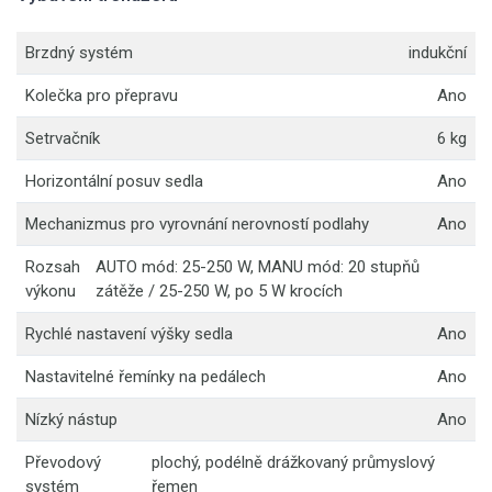
Brzdný systém
indukční
Kolečka pro přepravu
Ano
Setrvačník
6 kg
Horizontální posuv sedla
Ano
Mechanizmus pro vyrovnání nerovností podlahy
Ano
Rozsah
AUTO mód: 25-250 W, MANU mód: 20 stupňů
výkonu
zátěže / 25-250 W, po 5 W krocích
Rychlé nastavení výšky sedla
Ano
Nastavitelné řemínky na pedálech
Ano
Nízký nástup
Ano
Převodový
plochý, podélně drážkovaný průmyslový
systém
řemen