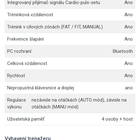
Integrovaný přijímač signálu Cardio-puls-setu
Ano
Tréninková vzdálenost
Ano
Trénink v cílových zónách (FAT / FIT, MANUAL)
Ano
Frekvence šlapání
Ano
PC rozhraní
Bluetooth
Celková vzdálenost
Ano
Rychlost
Ano
Nepropustná klávesnice a displej
ano
Regulace
nezávisle na otáčkách (AUTO mód), závisle na
výkonu
otáčkách (MANU mód)
Uživatelská paměť
4 osoby + host
Vybavení trenažeru