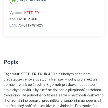
Doprava zdarma
Výrobce:
KETTLER
Kód:
EM1012-400
EAN:
7640119481425
Popis
Ergometr KETTLER TOUR 400
s hlubokým nástupem
představuje cenově dostupný trenažér vhodný pro efektivní
domácí trénink celé rodiny. Ergometr je vybaven spoustou
praktických prvků, díky nimž se dokonale přizpůsobí potřebám
trénujícího. Od pohodlného fitness sedla s možností výškového
i horizontálního posuvu, přes řídítka s variabilním úchopem, až
po přehledný počítač s intuitivním ovládáním. Pro motivační