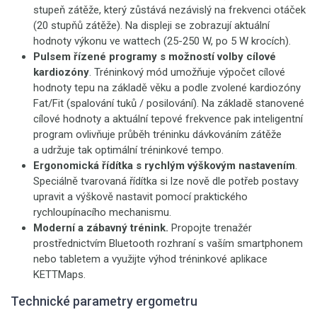
stupeň zátěže, který zůstává nezávislý na frekvenci otáček
(20 stupňů zátěže). Na displeji se zobrazují aktuální
hodnoty výkonu ve wattech (25-250 W, po 5 W krocích).
Pulsem řízené programy s možností volby cílové
kardiozóny
. Tréninkový mód umožňuje výpočet cílové
hodnoty tepu na základě věku a podle zvolené kardiozóny
Fat/Fit (spalování tuků / posilování). Na základě stanovené
cílové hodnoty a aktuální tepové frekvence pak inteligentní
program ovlivňuje průběh tréninku dávkováním zátěže
a udržuje tak optimální tréninkové tempo.
Ergonomická řídítka s rychlým výškovým nastavením
.
Speciálně tvarovaná řídítka si lze nově dle potřeb postavy
upravit a výškově nastavit pomocí praktického
rychloupínacího mechanismu.
Moderní a zábavný trénink.
Propojte trenažér
prostřednictvím Bluetooth rozhraní s vaším smartphonem
nebo tabletem a využijte výhod tréninkové aplikace
KETTMaps.
Technické parametry ergometru