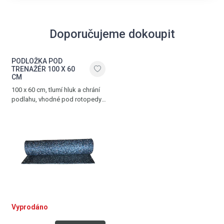
Doporučujeme dokoupit
PODLOŽKA POD
TRENAŽÉR 100 X 60
CM
100 x 60 cm, tlumí hluk a chrání
podlahu, vhodné pod rotopedy,
ergometry a další posilovací
trenažéry
Vyprodáno