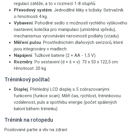
regulací zátěže, a to v rozmezí 1-8 stupňů.
Převodový systém
. Jednodílné kliky s ložisky. Setrvačník
o hmotnosti 4 kg.
Vybavení
. Pohodlné sedlo s možností rychlého výškového
nastavení, kolečka pro manipulaci (umístěná vpředu),
mechanismus vyrovnávání nerovností podlahy (vzadu).
Měření pulsu
. Prostřednictvím dlaňových senzorů, které
jsou integrovány v madlech.
Napájení
. Tužkové baterie (2 × AA - 1,5 V).
Rozměry
. Po sestavení (d × š × v): 73 x 53 x 122,5 cm.
Hmotnost: 20 kg.
Tréninkový počítač
Displej
. Přehledný LCD displej s 5 zobrazovanými
funkcemi (funkce scan). Měří čas, rychlost, tréninkovou
vzdálenost, puls a spotřebu energie (počet spálených
kalorií během tréninku).
Trénink na rotopedu
Posilované partie a vliv na zdraví: