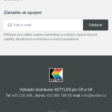
Zůstaňte ve spojení
Přihlaste se k odběru našeho newsletteru a získejte včasné slevové
nabídky, aktualizace a informace o nových produktech.
Výhradní distributor KETTLER pro ČR a SR
Tel:
605 226 688
, Servis:
603 883 788
| E-mail:
info@kettler.cz