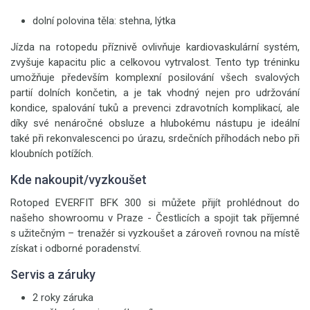
dolní polovina těla: stehna, lýtka
Jízda na rotopedu příznivě ovlivňuje kardiovaskulární systém,
zvyšuje kapacitu plic a celkovou vytrvalost. Tento typ tréninku
umožňuje především komplexní posilování všech svalových
partií dolních končetin, a je tak vhodný nejen pro udržování
kondice, spalování tuků a prevenci zdravotních komplikací, ale
díky své nenáročné obsluze a hlubokému nástupu je ideální
také při rekonvalescenci po úrazu, srdečních příhodách nebo při
kloubních potížích.
Kde nakoupit/vyzkoušet
Rotoped EVERFIT BFK 300 si můžete přijít prohlédnout do
našeho showroomu v Praze - Čestlicích a spojit tak příjemné
s užitečným – trenažér si vyzkoušet a zároveň rovnou na místě
získat i odborné poradenství.
Servis a záruky
2 roky záruka