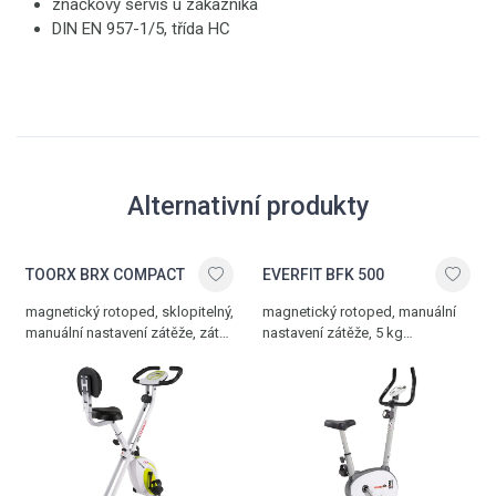
značkový servis u zákazníka
DIN EN 957-1/5, třída HC
Alternativní produkty
TOORX BRX COMPACT
EVERFIT BFK 500
magnetický rotoped, sklopitelný,
magnetický rotoped, manuální
manuální nastavení zátěže, zátěž
nastavení zátěže, 5 kg
1-8 stupňů, 6 kg setrvačník,
setrvačník, nosnost 100 kg
nosnost 100 kg