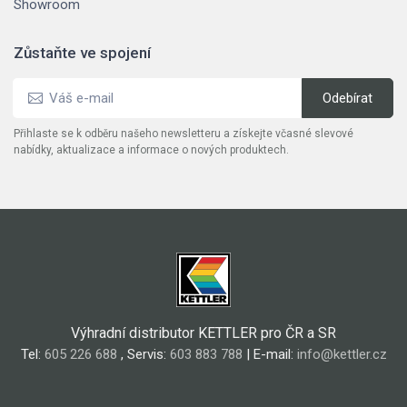
Showroom
Zůstaňte ve spojení
Přihlaste se k odběru našeho newsletteru a získejte včasné slevové
nabídky, aktualizace a informace o nových produktech.
Výhradní distributor KETTLER pro ČR a SR
Tel:
605 226 688
, Servis:
603 883 788
| E-mail:
info@kettler.cz