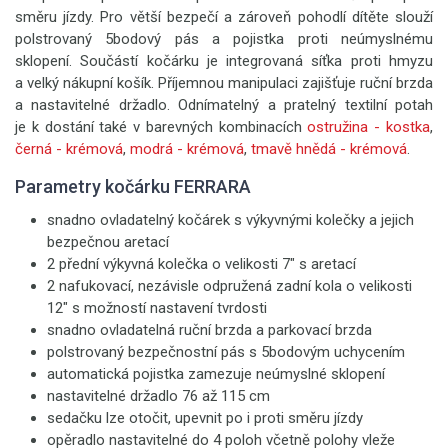
směru jízdy. Pro větší bezpečí a zároveň pohodlí dítěte slouží
polstrovaný 5bodový pás a pojistka proti neúmyslnému
sklopení. Součástí kočárku je integrovaná síťka proti hmyzu
a velký nákupní košík. Příjemnou manipulaci zajišťuje ruční brzda
a nastavitelné držadlo. Odnímatelný a pratelný textilní potah
je k dostání také v barevných kombinacích
ostružina - kostka
,
černá - krémová
,
modrá - krémová
,
tmavě hnědá - krémová
.
Parametry kočárku FERRARA
snadno ovladatelný kočárek s výkyvnými kolečky a jejich
bezpečnou aretací
2 přední výkyvná kolečka o velikosti 7" s aretací
2 nafukovací, nezávisle odpružená zadní kola o velikosti
12" s možností nastavení tvrdosti
snadno ovladatelná ruční brzda a parkovací brzda
polstrovaný bezpečnostní pás s 5bodovým uchycením
automatická pojistka zamezuje neúmyslné sklopení
nastavitelné držadlo 76 až 115 cm
sedačku lze otočit, upevnit po i proti směru jízdy
opěradlo nastavitelné do 4 poloh včetně polohy vleže