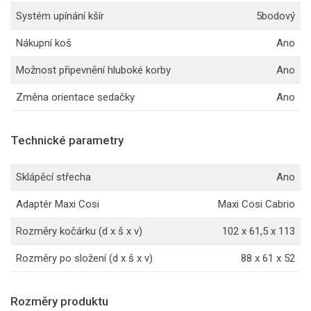
Systém upínání kšír
5bodový
Nákupní koš
Ano
Možnost připevnění hluboké korby
Ano
Změna orientace sedačky
Ano
Technické parametry
Sklápěcí střecha
Ano
Adaptér Maxi Cosi
Maxi Cosi Cabrio
Rozměry kočárku (d x š x v)
102 x 61,5 x 113
Rozměry po složení (d x š x v)
88 x 61 x 52
Rozměry produktu