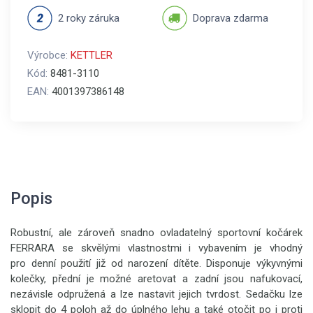
2 roky záruka
Doprava zdarma
Výrobce:
KETTLER
Kód:
8481-3110
EAN:
4001397386148
Popis
Robustní, ale zároveň snadno ovladatelný sportovní kočárek
FERRARA se skvělými vlastnostmi i vybavením je vhodný
pro denní použití již od narození dítěte. Disponuje výkyvnými
kolečky, přední je možné aretovat a zadní jsou nafukovací,
nezávisle odpružená a lze nastavit jejich tvrdost. Sedačku lze
sklopit do 4 poloh až do úplného lehu a také otočit po i proti