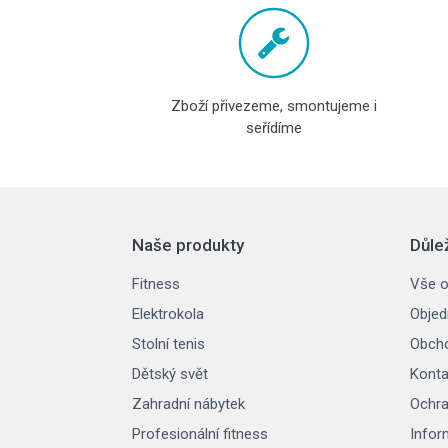
Zboží přivezeme, smontujeme i
seřídíme
Naše produkty
Důle
Fitness
Vše o
Elektrokola
Objed
Stolní tenis
Obcho
Dětský svět
Konta
Zahradní nábytek
Ochra
Profesionální fitness
Infor