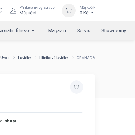
Přihlášení/registrace
Můj košík
Můj účet
0 Kč
ionální fitness
Magazín
Servis
Showroomy
Úvod
Lavičky
Hliníkové lavičky
GRANADA
 e-shopu