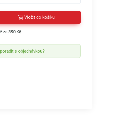
Vložit do košíku
áž za
390 Kč
 poradit s objednávkou?