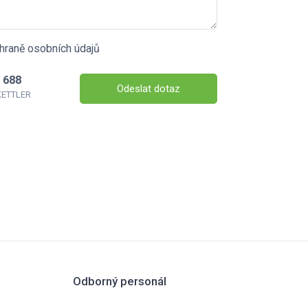
hraně osobních údajů
 688
Odeslat dotaz
 KETTLER
Odborný personál