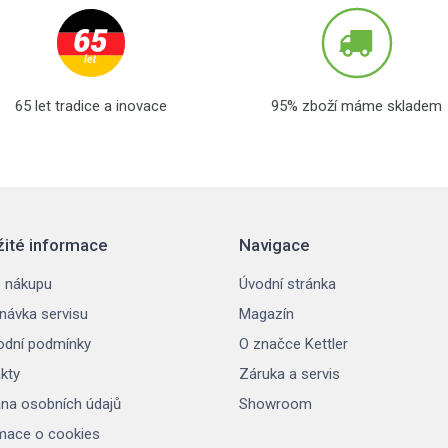
65 let tradice a inovace
95% zboží máme skladem
žité informace
Navigace
 nákupu
Úvodní stránka
návka servisu
Magazín
dní podmínky
O značce Kettler
kty
Záruka a servis
na osobních údajů
Showroom
mace o cookies