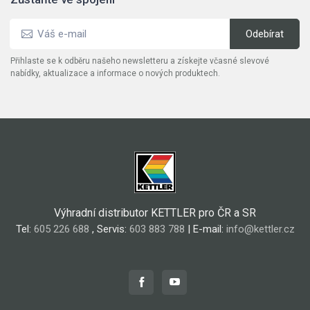
Přihlaste se k odběru našeho newsletteru a získejte včasné slevové
nabídky, aktualizace a informace o nových produktech.
Výhradní distributor KETTLER pro ČR a SR
Tel:
605 226 688
, Servis:
603 883 788
| E-mail:
info@kettler.cz