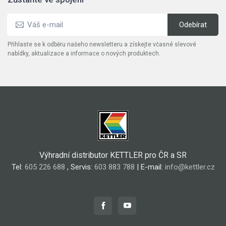
Přihlaste se k odběru našeho newsletteru a získejte včasné slevové
nabídky, aktualizace a informace o nových produktech.
Výhradní distributor KETTLER pro ČR a SR
Tel:
605 226 688
, Servis:
603 883 788
| E-mail:
info@kettler.cz