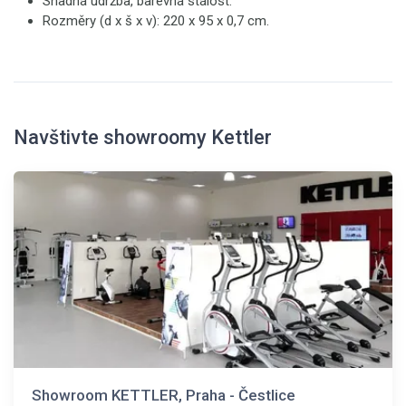
Snadná údržba, barevná stálost.
Rozměry (d x š x v): 220 x 95 x 0,7 cm.
Navštivte showroomy Kettler
Showroom KETTLER, Praha - Čestlice