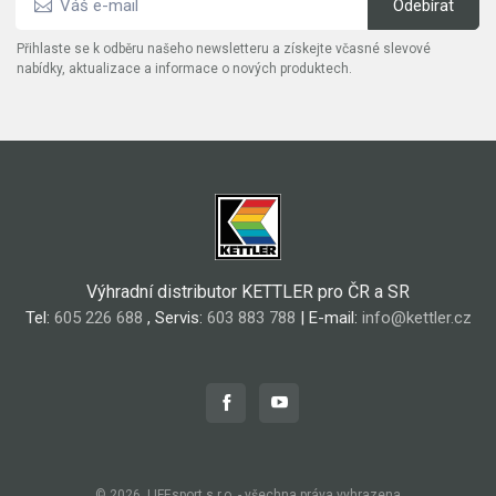
Přihlaste se k odběru našeho newsletteru a získejte včasné slevové
nabídky, aktualizace a informace o nových produktech.
Výhradní distributor KETTLER pro ČR a SR
Tel:
605 226 688
, Servis:
603 883 788
| E-mail:
info@kettler.cz
© 2026, LIFEsport s.r.o. - všechna práva vyhrazena