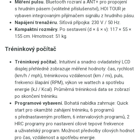
Měření pulsu.
Bluetooth rozraní a ANT+ pro propojení
s hrudním pásem (volitelné příslušenství), HOI TOUR je
vybaven integrovaným přijímačem signálu z hrudního pásu.
Napájení trenažéru.
Síťová přípojka: 230 V / 50 Hz.
Kompaktní rozměry.
Po sestavení (d × š × v): 117 × 55 ×
155 cm. Hmotnost: 51 kg.
Tréninkový počítač
Tréninkový počítač.
Intuitivní a snadno ovladatelný LCD
displej přehledně zobrazuje měřené hodnoty: čas, rychlost
(km/h / mph), tréninkovou vzdálenost (km / mi), puls,
frekvenci šlapání (RPM), výkon ve wattech a spotřebu
energie (kJ / Kcal). Průměrná tréninková data se zobrazí
po skončení tréninku.
Programové vybavení.
Bohatá nabídka zahrnuje: Quick
start pro okamžité zahájení tréninku, 6 programů
s přednastaveným profilem, 6 intervalových programů, 2
HRC programy pro nastavení cílové tepové frekvence
a uživatelský program. Možnost předvolby cílových hodnot
pro čas, vzdálenost a spotřebu energie.