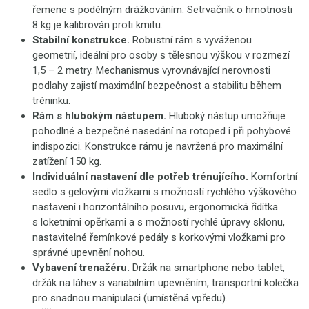
řemene s podélným drážkováním. Setrvačník o hmotnosti
8 kg je kalibrován proti kmitu.
Stabilní konstrukce.
Robustní rám s vyváženou
geometrií, ideální pro osoby s tělesnou výškou v rozmezí
1,5 – 2 metry. Mechanismus vyrovnávající nerovnosti
podlahy zajistí maximální bezpečnost a stabilitu během
tréninku.
Rám s hlubokým nástupem.
Hluboký nástup umožňuje
pohodlné a bezpečné nasedání na rotoped i při pohybové
indispozici. Konstrukce rámu je navržená pro maximální
zatížení 150 kg.
Individuální nastavení dle potřeb trénujícího.
Komfortní
sedlo s gelovými vložkami s možností rychlého výškového
nastavení i horizontálního posuvu, ergonomická řídítka
s loketními opěrkami a s možností rychlé úpravy sklonu,
nastavitelné řemínkové pedály s korkovými vložkami pro
správné upevnění nohou.
Vybavení trenažéru.
Držák na smartphone nebo tablet,
držák na láhev s variabilním upevněním, transportní kolečka
pro snadnou manipulaci (umístěná vpředu).