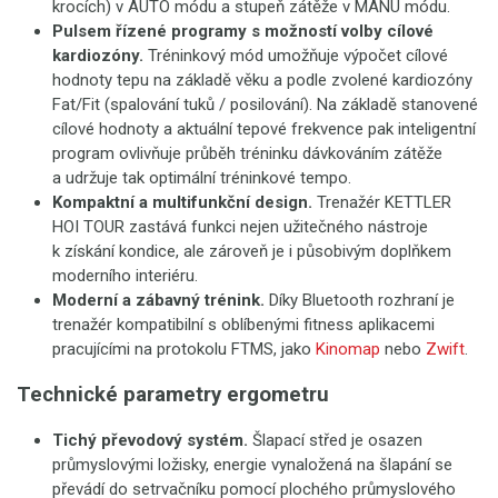
krocích) v AUTO módu a stupeň zátěže v MANU módu.
Pulsem řízené programy s možností volby cílové
kardiozóny.
Tréninkový mód umožňuje výpočet cílové
hodnoty tepu na základě věku a podle zvolené kardiozóny
Fat/Fit (spalování tuků / posilování). Na základě stanovené
cílové hodnoty a aktuální tepové frekvence pak inteligentní
program ovlivňuje průběh tréninku dávkováním zátěže
a udržuje tak optimální tréninkové tempo.
Kompaktní a multifunkční design.
Trenažér KETTLER
HOI TOUR zastává funkci nejen užitečného nástroje
k získání kondice, ale zároveň je i působivým doplňkem
moderního interiéru.
Moderní a zábavný trénink.
Díky Bluetooth rozhraní je
trenažér kompatibilní s oblíbenými fitness aplikacemi
pracujícími na protokolu FTMS, jako
Kinomap
nebo
Zwift
.
Technické parametry ergometru
Tichý převodový systém.
Šlapací střed je osazen
průmyslovými ložisky, energie vynaložená na šlapání se
převádí do setrvačníku pomocí plochého průmyslového