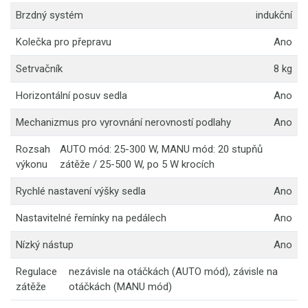
Brzdný systém
indukční
Kolečka pro přepravu
Ano
Setrvačník
8 kg
Horizontální posuv sedla
Ano
Mechanizmus pro vyrovnání nerovností podlahy
Ano
Rozsah
AUTO mód: 25-300 W, MANU mód: 20 stupňů
výkonu
zátěže / 25-500 W, po 5 W krocích
Rychlé nastavení výšky sedla
Ano
Nastavitelné řemínky na pedálech
Ano
Nízký nástup
Ano
Regulace
nezávisle na otáčkách (AUTO mód), závisle na
zátěže
otáčkách (MANU mód)