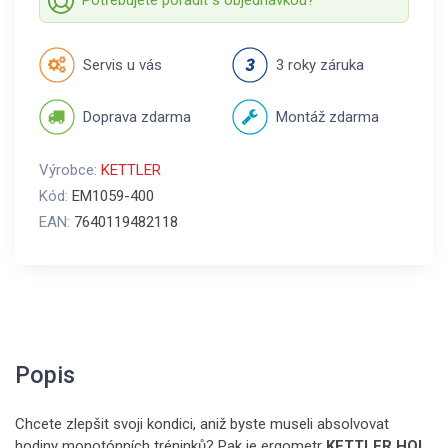
Servis u vás
3 roky záruka
Doprava zdarma
Montáž zdarma
Výrobce:
KETTLER
Kód:
EM1059-400
EAN:
7640119482118
Popis
Chcete zlepšit svoji kondici, aniž byste museli absolvovat
hodiny monotónních tréninků? Pak je ergometr
KETTLER HOI