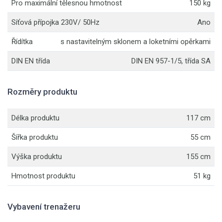
Pro maximální tělesnou hmotnost
150 kg
Síťová přípojka 230V/ 50Hz
Ano
Řídítka
s nastavitelným sklonem a loketními opěrkami
DIN EN třída
DIN EN 957-1/5, třída SA
Rozměry produktu
Délka produktu
117 cm
Šířka produktu
55 cm
Výška produktu
155 cm
Hmotnost produktu
51 kg
Vybavení trenažeru