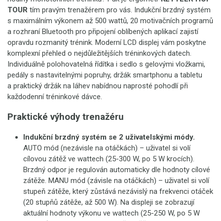
TOUR
tím pravým trenažérem pro vás. Indukční brzdný systém
s maximálním výkonem až 500 wattů, 20 motivačních programů
a rozhraní Bluetooth pro připojení oblíbených aplikací zajistí
opravdu rozmanitý trénink. Moderní LCD displej vám poskytne
komplexní přehled o nejdůležitějších tréninkových datech.
Individuálně polohovatelná řídítka i sedlo s gelovými vložkami,
pedály s nastavitelnými popruhy, držák smartphonu a tabletu
a praktický držák na láhev nabídnou naprosté pohodlí při
každodenní tréninkové dávce.
Praktické výhody trenažéru
Indukční brzdný systém se 2 uživatelskými módy.
AUTO mód (nezávisle na otáčkách) – uživatel si volí
cílovou zátěž ve wattech (25-300 W, po 5 W krocích).
Brzdný odpor je regulován automaticky dle hodnoty cílové
zátěže. MANU mód (závisle na otáčkách) – uživatel si volí
stupeň zátěže, který zůstává nezávislý na frekvenci otáček
(20 stupňů zátěže, až 500 W). Na displeji se zobrazují
aktuální hodnoty výkonu ve wattech (25-250 W, po 5 W