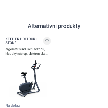
Alternativní produkty
KETTLER HOI TOUR+
STONE
ergometr s indukční brzdou,
hluboký nástup, elektronická
regulace výkonu až 600 W, držák
na tablet, rozhraní BLE/ANT+ pro
tréninkové aplikace, 20
programů vč. HRC módu,
barevný TFT displej, paměť pro 4
osoby a 1 hosta, sedlo s
gelovými vložkami, 10 kg
setrvačník, hmotnost 53 kg,
nosnost 150 kg, Stone
Na dotaz