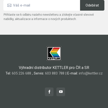
Přihlaste se k odběru našeho newsletteru a získejte včasné slevové
nabídky, aktualizace a informace o nových produktech.
Výhradní distributor KETTLER pro ČR a SR
Tel:
605 226 688
, Servis:
603 883 788
| E-mail:
info@kettler.cz