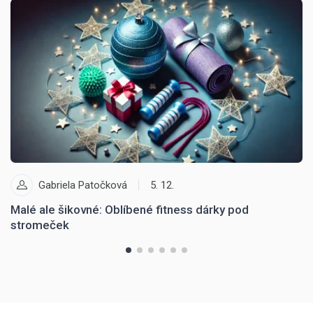
Gabriela Patočková
5. 12.
Malé ale šikovné: Oblíbené fitness dárky pod
O
stromeček
p