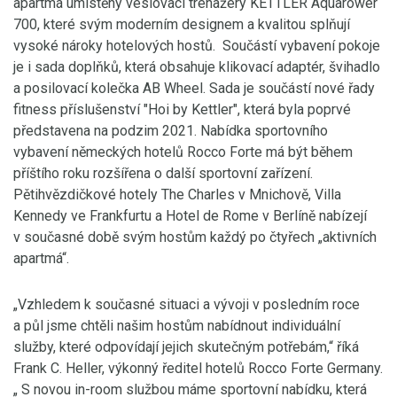
apartmá umístěny veslovací trenažéry KETTLER Aquarower
700, které svým moderním designem a kvalitou splňují
vysoké nároky hotelových hostů. Součástí vybavení pokoje
je i sada doplňků, která obsahuje klikovací adaptér, švihadlo
a posilovací kolečka AB Wheel. Sada je součástí nové řady
fitness příslušenství "Hoi by Kettler", která byla poprvé
představena na podzim 2021. Nabídka sportovního
vybavení německých hotelů Rocco Forte má být během
příštího roku rozšířena o další sportovní zařízení.
Pětihvězdičkové hotely The Charles v Mnichově, Villa
Kennedy ve Frankfurtu a Hotel de Rome v Berlíně nabízejí
v současné době svým hostům každý po čtyřech „aktivních
apartmá“.
„Vzhledem k současné situaci a vývoji v posledním roce
a půl jsme chtěli našim hostům nabídnout individuální
služby, které odpovídají jejich skutečným potřebám,“ říká
Frank C. Heller, výkonný ředitel hotelů Rocco Forte Germany.
„ S novou in-room službou máme sportovní nabídku, která