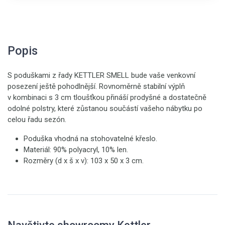
Popis
S poduškami z řady KETTLER SMELL bude vaše venkovní
posezení ještě pohodlnější. Rovnoměrně stabilní výplň
v kombinaci s 3 cm tloušťkou přináší prodyšné a dostatečně
odolné polstry, které zůstanou součástí vašeho nábytku po
celou řadu sezón.
Poduška vhodná na stohovatelné křeslo.
Materiál: 90% polyacryl, 10% len.
Rozměry (d x š x v): 103 x 50 x 3 cm.