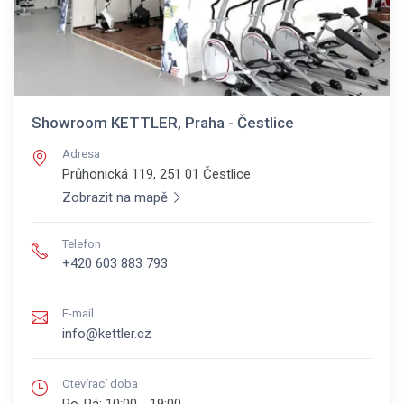
Showroom KETTLER, Praha - Čestlice
Adresa
Průhonická 119, 251 01
Čestlice
Zobrazit na mapě
Telefon
+420 603 883 793
E-mail
info@kettler.cz
Otevírací doba
Po-Pá:
10:00 - 19:00