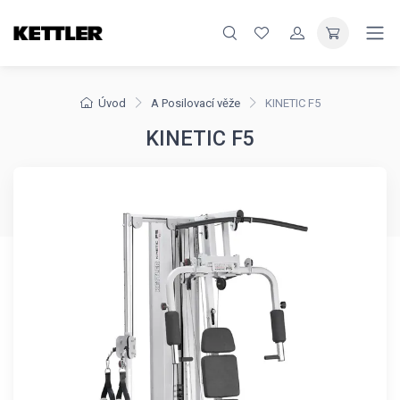
Úvod
A Posilovací věže
KINETIC F5
KINETIC F5