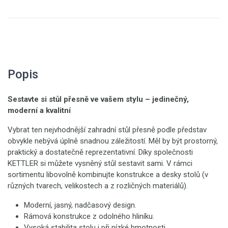
Popis
Sestavte si stůl přesně ve vašem stylu – jedinečný,
moderní a kvalitní
Vybrat ten nejvhodnější zahradní stůl přesně podle představ
obvykle nebývá úplně snadnou záležitostí. Měl by být prostorný,
praktický a dostatečně reprezentativní. Díky společnosti
KETTLER si můžete vysněný stůl sestavit sami. V rámci
sortimentu libovolně kombinujte konstrukce a desky stolů (v
různých tvarech, velikostech a z rozličných materiálů).
Moderní, jasný, nadčasový design.
Rámová konstrukce z odolného hliníku.
Vysoká stabilita stolu i při nízké hmotnosti.