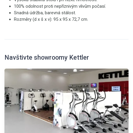
100% odolnost proti nepříznivým vlivům počasí.
Snadná údržba, barevná stálost.
Rozměry (d x š x v): 95 x 95 x 72,7 cm.
Navštivte showroomy Kettler