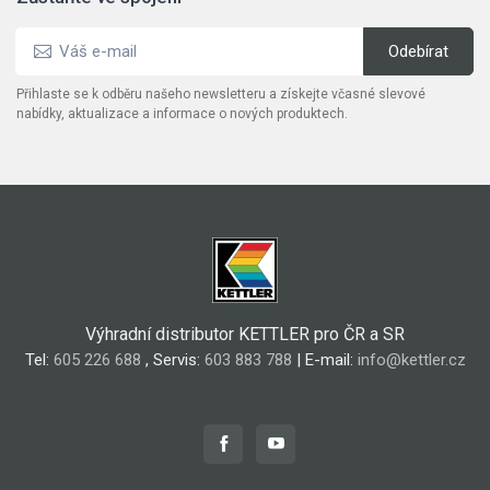
Přihlaste se k odběru našeho newsletteru a získejte včasné slevové
nabídky, aktualizace a informace o nových produktech.
Výhradní distributor KETTLER pro ČR a SR
Tel:
605 226 688
, Servis:
603 883 788
| E-mail:
info@kettler.cz