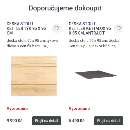
Doporučujeme dokoupit
DESKA STOLU
DESKA STOLU
KETTLER TÝK 95 X 95
KETTLER KETTALUX 95
CM
X 95 CM, ANTRACIT
deska stolu 95 x 95 cm, týkové
deska stolu 95 x 95 cm, deska
dřevo s certifikátem FSC,
Kettalux-plus, dekor břidlice,
hmotnost 10 kg, nosnost 100
výška 1,3 cm, hmotnost 12 kg,
kg, přírodní
antracit
Vyprodáno
Vyprodáno
9 990 Kč
5 490 Kč
Přejít na detail
Přejít na detail