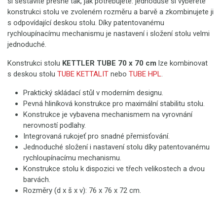
si sestavíte přesně tak, jak potřebujete: jednoduše si vyberete
konstrukci stolu ve zvoleném rozměru a barvě a zkombinujete ji
s odpovídající deskou stolu. Díky patentovanému
rychloupínacímu mechanismu je nastavení i složení stolu velmi
jednoduché.
Konstrukci stolu
KETTLER TUBE 70 x 70 cm
lze kombinovat
s deskou stolu
TUBE KETTALIT
nebo
TUBE HPL
.
Praktický skládací stůl v moderním designu.
Pevná hliníková konstrukce pro maximální stabilitu stolu.
Konstrukce je vybavena mechanismem na vyrovnání
nerovností podlahy.
Integrovaná rukojeť pro snadné přemisťování.
Jednoduché složení i nastavení stolu díky patentovanému
rychloupínacímu mechanismu.
Konstrukce stolu k dispozici ve třech velikostech a dvou
barvách.
Rozměry (d x š x v): 76 x 76 x 72 cm.