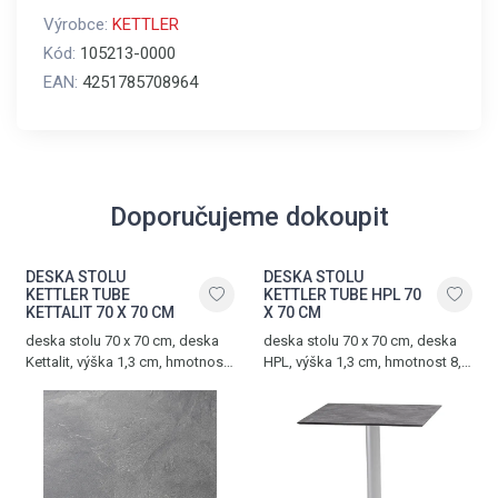
Výrobce:
KETTLER
Kód:
105213-0000
EAN:
4251785708964
Doporučujeme dokoupit
DESKA STOLU
DESKA STOLU
KETTLER TUBE
KETTLER TUBE HPL 70
KETTALIT 70 X 70 CM
X 70 CM
deska stolu 70 x 70 cm, deska
deska stolu 70 x 70 cm, deska
Kettalit, výška 1,3 cm, hmotnost
HPL, výška 1,3 cm, hmotnost 8,6
6 kg, dark slate
kg, antracit