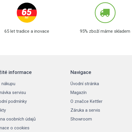
65 let tradice a inovace
95% zboží máme skladem
žité informace
Navigace
 nákupu
Úvodní stránka
návka servisu
Magazín
dní podmínky
O značce Kettler
kty
Záruka a servis
na osobních údajů
Showroom
mace o cookies