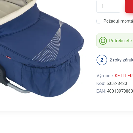
Požaduji mont
Potřebujete
2 roky záru
Výrobce:
KETTLER
Kód:
5052-3420
EAN:
40013973863