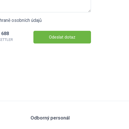
hraně osobních údajů
 688
Odeslat dotaz
 KETTLER
Odborný personál