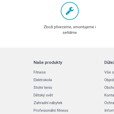
Zboží přivezeme, smontujeme i
seřídíme
Naše produkty
Důle
Fitness
Vše o
Elektrokola
Objed
Stolní tenis
Obcho
Dětský svět
Konta
Zahradní nábytek
Ochra
Profesionální fitness
Infor