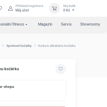
Přihlášení/registrace
Můj košík
Můj účet
0 Kč
ionální fitness
Magazín
Servis
Showroomy
Sportovní kočárky
Korba k dětskému kočárku
mu kočárku
 e-shopu