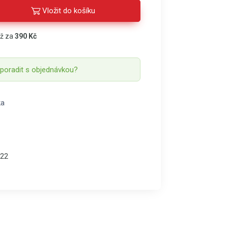
Vložit do košíku
áž za
390 Kč
 poradit s objednávkou?
ka
22