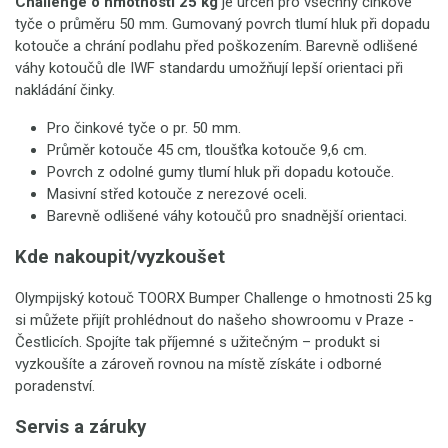
Challenge o hmotnosti 25 kg
je určen pro všechny činkové
tyče o průměru 50 mm. Gumovaný povrch tlumí hluk při dopadu
kotouče a chrání podlahu před poškozením. Barevně odlišené
váhy kotoučů dle IWF standardu umožňují lepší orientaci při
nakládání činky.
Pro činkové tyče o pr. 50 mm.
Průměr kotouče 45 cm, tloušťka kotouče 9,6 cm.
Povrch z odolné gumy tlumí hluk při dopadu kotouče.
Masivní střed kotouče z nerezové oceli.
Barevně odlišené váhy kotoučů pro snadnější orientaci.
Kde nakoupit/vyzkoušet
Olympijský kotouč TOORX Bumper Challenge o hmotnosti 25 kg
si můžete přijít prohlédnout do našeho showroomu v Praze -
Čestlicích. Spojíte tak příjemné s užitečným – produkt si
vyzkoušíte a zároveň rovnou na místě získáte i odborné
poradenství.
Servis a záruky