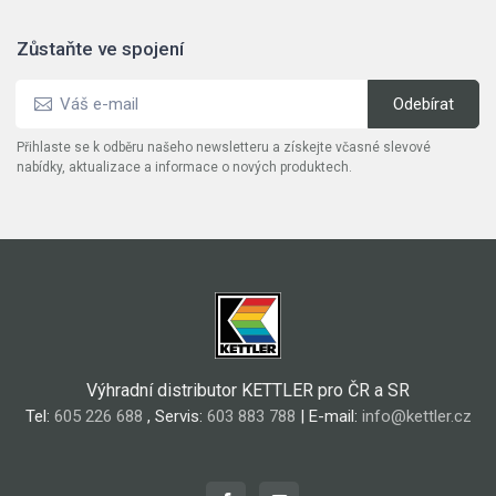
Zůstaňte ve spojení
Přihlaste se k odběru našeho newsletteru a získejte včasné slevové
nabídky, aktualizace a informace o nových produktech.
Výhradní distributor KETTLER pro ČR a SR
Tel:
605 226 688
, Servis:
603 883 788
| E-mail:
info@kettler.cz