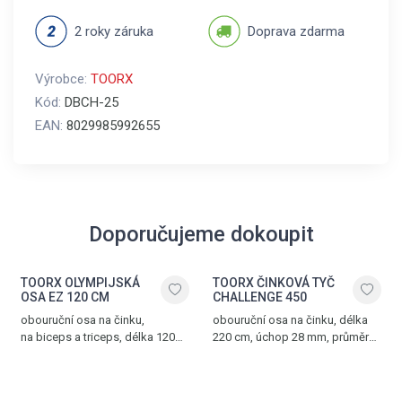
2 roky záruka
Doprava zdarma
Výrobce:
TOORX
Kód:
DBCH-25
EAN:
8029985992655
Doporučujeme dokoupit
TOORX OLYMPIJSKÁ
TOORX ČINKOVÁ TYČ
OSA EZ 120 CM
CHALLENGE 450
obouruční osa na činku,
obouruční osa na činku, délka
na biceps a triceps, délka 120
220 cm, úchop 28 mm, průměr
cm, průměr 50 mm, chromovaná
50 mm, chromovaná ocel,
ocel, nosnost tyče 300 kg, dvě
nosnost tyče 450 kg
matice s pružinovým uzávěrem