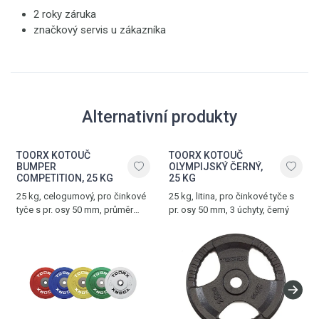
2 roky záruka
značkový servis u zákazníka
Alternativní produkty
TOORX KOTOUČ
TOORX KOTOUČ
BUMPER
OLYMPIJSKÝ ČERNÝ,
COMPETITION, 25 KG
25 KG
25 kg, celogumový, pro činkové
25 kg, litina, pro činkové tyče s
tyče s pr. osy 50 mm, průměr
pr. osy 50 mm, 3 úchyty, černý
kotouče 45 cm, tloušťka
kotouče 6,3 cm, červená